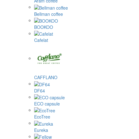
Aram coffee
Bellman coffee
BOOKOO
Cafelat
CAFFLANO
DF64
ECO capsule
EcoTree
Eureka