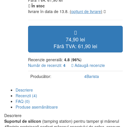
Fără TVA: 61,90 lei
În stoc
livrare în data de 13.8.
(
opțiuni de livrare
)
74,90 lei
Fără TVA: 61,90 lei
Recenzie generală:
4.8
(
96%
)
Număr de recenzii:
4
Adaugă recenzie
Producător:
4Barista
Descriere
Recenzii (4)
FAQ (0)
Produse asemănătoare
Descriere
Suportul de silicon
(tamping station) pentru tamper și mânerul
4Barista protejează perfect mânerul aparatului de cafea, precum