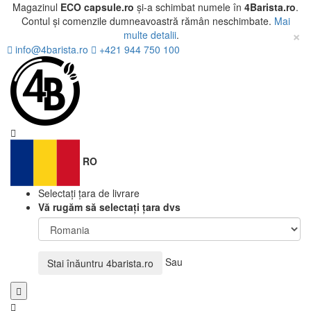
Magazinul
ECO capsule.ro
și-a schimbat numele în
4Barista.ro
.
Contul și comenzile dumneavoastră rămân neschimbate.
Mai
×
multe detalii
.
info@4barista.ro
+421 944 750 100
RO
Selectați țara de livrare
Vă rugăm să selectați țara dvs
Sau
Stai înăuntru
4barista.ro