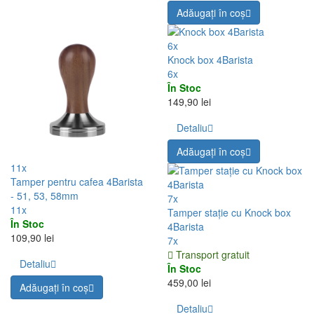
Adăugați în coş
6x
Knock box 4Barista
6x
În Stoc
149,90 lei
Detaliu
Adăugați în coş
11x
Tamper pentru cafea 4Barista
- 51, 53, 58mm
7x
11x
Tamper stație cu Knock box
În Stoc
4Barista
109,90 lei
7x
Transport gratuit
Detaliu
În Stoc
459,00 lei
Adăugați în coş
Detaliu