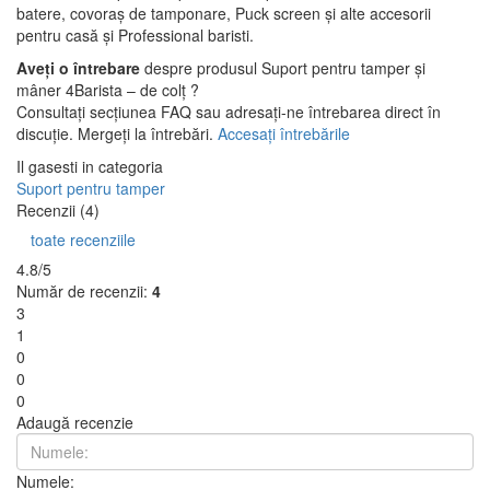
batere, covoraș de tamponare, Puck screen și alte accesorii
pentru casă și Professional baristi.
Aveți o întrebare
despre produsul Suport pentru tamper și
mâner 4Barista – de colț ?
Consultați secțiunea FAQ sau adresați-ne întrebarea direct în
discuție. Mergeți la întrebări.
Accesați întrebările
Il gasesti in categoria
Suport pentru tamper
Recenzii (4)
toate recenziile
4.8/5
Număr de recenzii:
4
3
1
0
0
0
Adaugă recenzie
Numele: