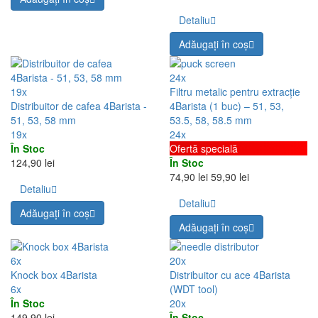
Detaliu
Adăugați în coş
24x
19x
Filtru metalic pentru extracție
Distribuitor de cafea 4Barista -
4Barista (1 buc) – 51, 53,
51, 53, 58 mm
53.5, 58, 58.5 mm
19x
24x
În Stoc
Ofertă specială
124,90 lei
În Stoc
74,90 lei
59,90 lei
Detaliu
Detaliu
Adăugați în coş
Adăugați în coş
6x
20x
Knock box 4Barista
Distribuitor cu ace 4Barista
6x
(WDT tool)
În Stoc
20x
149,90 lei
În Stoc