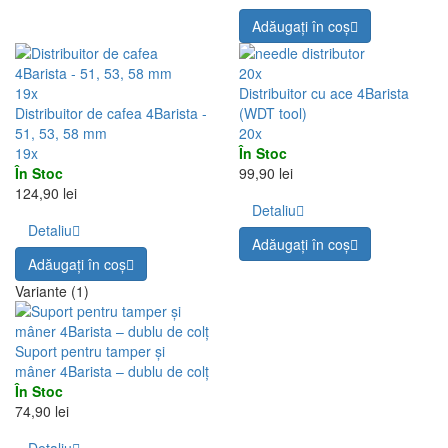
Adăugați în coş
20x
19x
Distribuitor cu ace 4Barista
Distribuitor de cafea 4Barista -
(WDT tool)
51, 53, 58 mm
20x
19x
În Stoc
În Stoc
99,90 lei
124,90 lei
Detaliu
Detaliu
Adăugați în coş
Adăugați în coş
Variante (1)
Suport pentru tamper și
mâner 4Barista – dublu de colț
În Stoc
74,90 lei