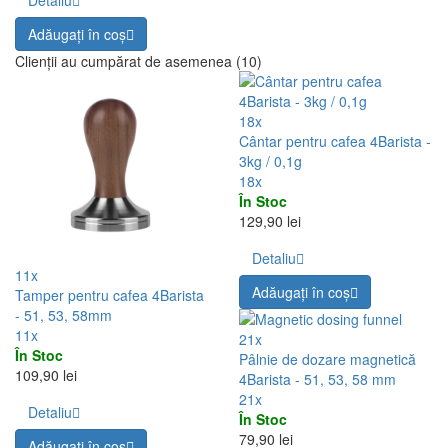
Detaliu
Adăugați în coş
Clienții au cumpărat de asemenea (10)
18x
Cântar pentru cafea 4Barista -
3kg / 0,1g
18x
În Stoc
129,90 lei
Detaliu
11x
Adăugați în coş
Tamper pentru cafea 4Barista
- 51, 53, 58mm
11x
21x
În Stoc
Pâlnie de dozare magnetică
109,90 lei
4Barista - 51, 53, 58 mm
21x
Detaliu
În Stoc
79,90 lei
Adăugați în coş