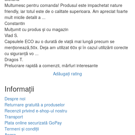
Multumesc pentru comanda! Produsul este impachetat nature
friendly, iar totul este de o calitate superioara. Am apreciat foarte
mult micile detalii a ...
Constantin
Mulțumit cu produs și cu magazin
Vlad S.
Capsulele ECO au o durată de viață mai lungă precum se
menționează,50x. Deja am utilizat 60x și în cazul utilizării corecte
cu siguranță vo ...
Dragos T.
Prelucrare rapidă a comenzii, mărfuri interesante
Adăugați rating
Informaţii
Despre noi
Returnare gratuită a produselor
Recenzii privind e-shop-ul nostru
Transport
Plata online securizată GoPay
Termeni și condiții
Angro