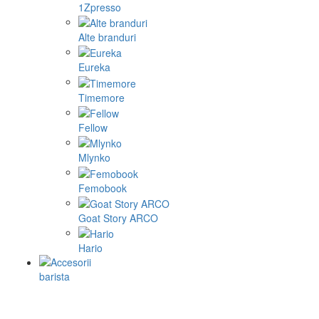
1Zpresso
Alte branduri
Eureka
Timemore
Fellow
Mlynko
Femobook
Goat Story ARCO
Hario