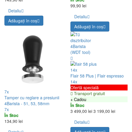
99,90 lei
Detaliu
Detaliu
Adăugați în coş
Adăugați în coş
14x
Flair 58 Plus | Flair espresso
14x
Ofertă specială
7x
Transport gratuit
Tamper cu reglare a presiunii
+ Cadou
4Barista - 51, 53, 58mm
În Stoc
7x
3 499,00 lei
3 199,00 lei
În Stoc
134,90 lei
Detaliu