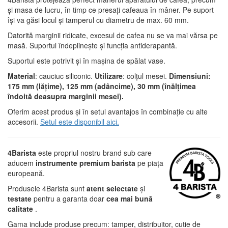
și masa de lucru, în timp ce presați cafeaua în mâner. Pe suport
își va găsi locul și tamperul cu diametru de max. 60 mm.
Datorită marginii ridicate, excesul de cafea nu se va mai vărsa pe
masă. Suportul îndeplinește și funcția antiderapantă.
Suportul este potrivit și în mașina de spălat vase.
Material
: cauciuc siliconic.
Utilizare
: colțul mesei.
Dimensiuni:
175 mm (lățime), 125 mm (adâncime), 30 mm (înălțimea
îndoită deasupra marginii mesei).
Oferim acest produs și în setul avantajos în combinație cu alte
accesorii.
Setul este disponibil aici.
4Barista
este propriul nostru brand sub care
aducem
instrumente premium barista
pe piața
europeană.
Produsele 4Barista sunt
atent selectate
și
testate
pentru a garanta doar
cea mai bună
calitate
.
Gama include produse precum: tamper, distribuitor, cutie de