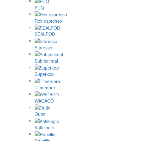
PUQ
Rok espresso
SEALPOD
Staresso
Subminimal
Superkop
Timemore
WACACO
Outin
Kaffelogic
Rancilio