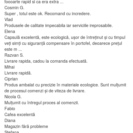
foooarte rapid si ca era extra ...
Cosmin G.
Super , totul este ok. Recomand cu incredere.
Vlad
Produsele de calitate impecabila iar serviciile ireprosabile.
Elena
Capsulă excelentă, este ecologică, ușor de întreținut și cu timpul
veți simți cu siguranță compensare în portofel, deoarece prețul
este m ...
Razvan S.
Livrare rapida, cadou la comanda efectuată.
Mihai
Livrare rapidă.
Ciprian
Produs ambalat cu precizie în materiale ecologice. Sunt mulțumit
de procesul comenzi și de viteza de livrare.
Nicola G.
Mulțumit cu întregul proces al comenzii.
Fabio
Cafea excelentă
Diana
Magazin fără probleme
Stefana