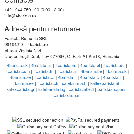
+421 944 750 100 (9:00-13:00)
info@4barista.ro
Adresă pentru returnare
Packeta Romania SRL
96464213 - 4barista.ro
Strada Virginia Nr.4
Dragomirești-Deal, Ilfov 077096, CTPark A1 Km13, Romania
4barista.sk
|
4barista.cz
|
4barista.hu
|
4barista.pl
|
4barista.de
|
4barista.com
|
4barista.hr
|
4barista.nl
|
4barista.be
|
4barista.dk
|
4barista.se
|
4barista.pt
|
4barista.fi
|
4barista.lv
|
4barista.lt
|
4barista.ee
|
4barista.ch
|
cafebarista.fr
|
kaffeebarista.at
|
kafesbarista.gr
|
kafebarista.bg
|
baristacaffe.it
|
baristashop.es
|
baristashop.si