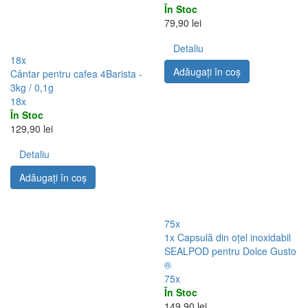
În Stoc
79,90 lei
Detaliu
18x
Adăugați în coş
Cântar pentru cafea 4Barista -
3kg / 0,1g
18x
În Stoc
129,90 lei
Detaliu
Adăugați în coş
75x
1x Capsulă din oțel inoxidabil
SEALPOD pentru Dolce Gusto
®
75x
În Stoc
149,90 lei