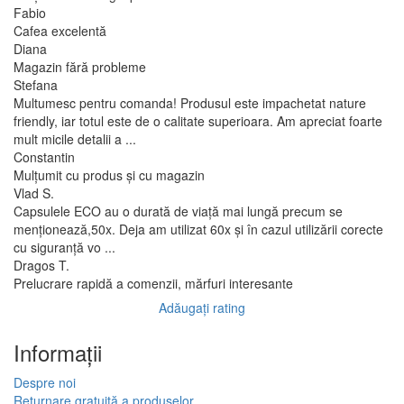
Fabio
Cafea excelentă
Diana
Magazin fără probleme
Stefana
Multumesc pentru comanda! Produsul este impachetat nature
friendly, iar totul este de o calitate superioara. Am apreciat foarte
mult micile detalii a ...
Constantin
Mulțumit cu produs și cu magazin
Vlad S.
Capsulele ECO au o durată de viață mai lungă precum se
menționează,50x. Deja am utilizat 60x și în cazul utilizării corecte
cu siguranță vo ...
Dragos T.
Prelucrare rapidă a comenzii, mărfuri interesante
Adăugați rating
Informaţii
Despre noi
Returnare gratuită a produselor