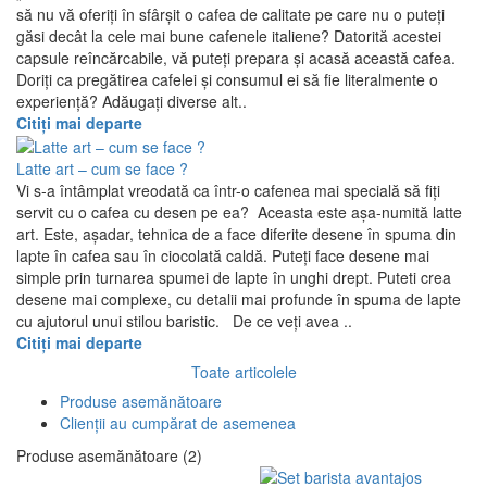
să nu vă oferiți în sfârșit o cafea de calitate pe care nu o puteți
găsi decât la cele mai bune cafenele italiene? Datorită acestei
capsule reîncărcabile, vă puteți prepara și acasă această cafea.
Doriți ca pregătirea cafelei și consumul ei să fie literalmente o
experiență? Adăugați diverse alt..
Citiți mai departe
Latte art – cum se face ?
Vi s-a întâmplat vreodată ca într-o cafenea mai specială să fiți
servit cu o cafea cu desen pe ea? Aceasta este așa-numită latte
art. Este, așadar, tehnica de a face diferite desene în spuma din
lapte în cafea sau în ciocolată caldă. Puteți face desene mai
simple prin turnarea spumei de lapte în unghi drept. Puteti crea
desene mai complexe, cu detalii mai profunde în spuma de lapte
cu ajutorul unui stilou baristic. De ce veți avea ..
Citiți mai departe
Toate articolele
Produse asemănătoare
Clienții au cumpărat de asemenea
Produse asemănătoare (2)