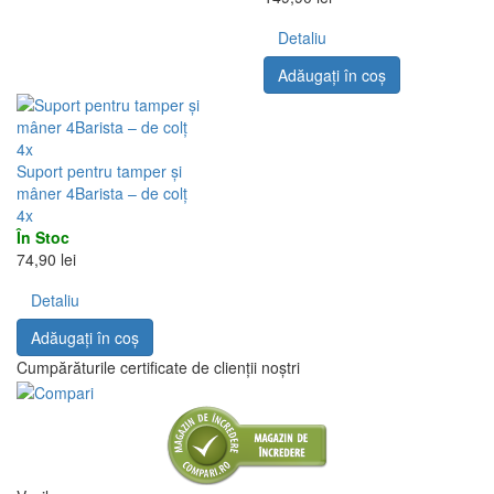
Detaliu
Adăugați în coş
4x
Suport pentru tamper și
mâner 4Barista – de colț
4x
În Stoc
74,90 lei
Detaliu
Adăugați în coş
Cumpărăturile certificate de clienții noștri