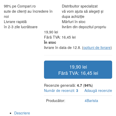
98% pe Compari.ro
Distribuitor specializat
sute de clienți au încredere în
vă vom ajuta să alegeți și
noi
dupa achiziție
Livrare rapidă
Mărfuri în stoc
în 2-3 zile lucrătoare
livrăm din depozitul propriu
19,90 lei
Fără TVA: 16,45 lei
În stoc
livrare în data de 12.8.
(
opțiuni de livrare
)
19,90 lei
Fără TVA: 16,45 lei
Recenzie generală:
4.7
(
94%
)
Număr de recenzii:
3
Adaugă recenzie
Producător:
4Barista
Descriere