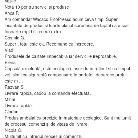
Vasile
Nota 10 pentru servici și produse
Anca P.
Am comandat Wacaco PicoPresso acum ceva timp. Super
incantata de produs si foarte placut surprinsa de faptul ca a sosit
foooarte rapid si ca era extra ...
Cosmin G.
Super , totul este ok. Recomand cu incredere.
Vlad
Produsele de calitate impecabila iar serviciile ireprosabile.
Elena
Capsulă excelentă, este ecologică, ușor de întreținut și cu timpul
veți simți cu siguranță compensare în portofel, deoarece prețul
este m ...
Razvan S.
Livrare rapida, cadou la comanda efectuată.
Mihai
Livrare rapidă.
Ciprian
Produs ambalat cu precizie în materiale ecologice. Sunt mulțumit
de procesul comenzi și de viteza de livrare.
Nicola G.
Mulțumit cu întregul proces al comenzii.