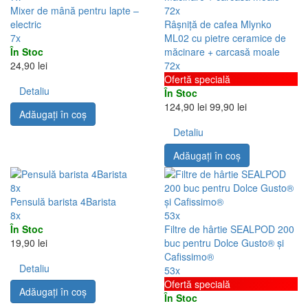
Mixer de mână pentru lapte –
72x
electric
Râșniță de cafea Mlynko
7x
ML02 cu pietre ceramice de
În Stoc
măcinare + carcasă moale
24,90 lei
72x
Ofertă specială
Detaliu
În Stoc
124,90 lei
99,90 lei
Adăugați în coş
Detaliu
Adăugați în coş
8x
Pensulă barista 4Barista
8x
53x
În Stoc
Filtre de hârtie SEALPOD 200
19,90 lei
buc pentru Dolce Gusto® și
Cafissimo®
Detaliu
53x
Ofertă specială
Adăugați în coş
În Stoc