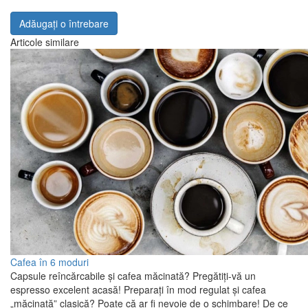
Adăugați o întrebare
Articole similare
Cafea în 6 moduri
Capsule reîncărcabile și cafea măcinată? Pregătiți-vă un
espresso excelent acasă! Preparați în mod regulat și cafea
„măcinată” clasică? Poate că ar fi nevoie de o schimbare! De ce