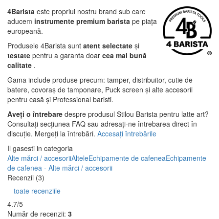
4Barista
este propriul nostru brand sub care
aducem
instrumente premium barista
pe piața
europeană.
Produsele 4Barista sunt
atent selectate
și
testate
pentru a garanta doar
cea mai bună
calitate
.
Gama include produse precum: tamper, distribuitor, cutie de
batere, covoraș de tamponare, Puck screen și alte accesorii
pentru casă și Professional baristi.
Aveți o întrebare
despre produsul Stilou Barista pentru latte art?
Consultați secțiunea FAQ sau adresați-ne întrebarea direct în
discuție. Mergeți la întrebări.
Accesați întrebările
Il gasesti in categoria
Alte mărci / accesorii
Altele
Echipamente de cafenea
Echipamente
de cafenea - Alte mărci / accesorii
Recenzii (3)
toate recenziile
4.7/5
Număr de recenzii:
3