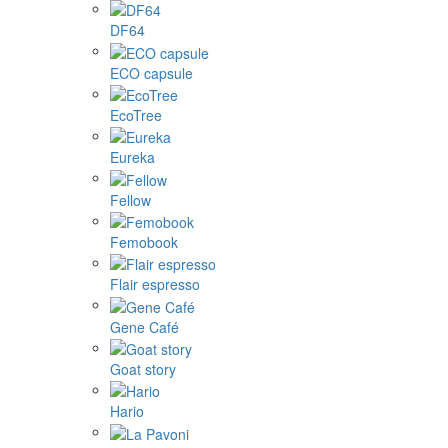
DF64
ECO capsule
EcoTree
Eureka
Fellow
Femobook
Flair espresso
Gene Café
Goat story
Hario