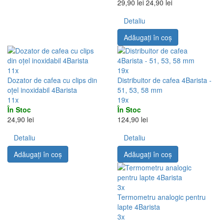
29,90 lei
24,90 lei
Detaliu
Adăugați în coş
11x
19x
Dozator de cafea cu clips din
Distribuitor de cafea 4Barista -
oțel inoxidabil 4Barista
51, 53, 58 mm
11x
19x
În Stoc
În Stoc
24,90 lei
124,90 lei
Detaliu
Detaliu
Adăugați în coş
Adăugați în coş
3x
Termometru analogic pentru
lapte 4Barista
3x