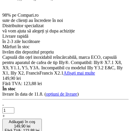
98% pe Compari.ro
sute de clienți au încredere în noi
Distribuitor specializat
vă vom ajuta să alegeți și dupa achiziție
Livrare rapidă
în 2-3 zile lucrătoare
Mărfuri în stoc
livrăm din depozitul propriu
Capsulă din oțel inoxidabil reîncărcabilă, marca ECO, capsulă
pentru aparatul de cafea de tip Illy®. Compatibil: Illy® X7.1 X8,
X9, Y1.1, Y5, Y3A. Incompatibil cu modelul Illy Y3.2 E&C, Illy
X1, Illy X2, FrancisFrancis X2.1
Afișați mai multe
149,90 lei
Fără TVA: 123,88 lei
În stoc
livrare în data de 11.8.
(
opțiuni de livrare
)
-
+
Adăugați în coş
149,90 lei
Fără TVA: 123,88 lei