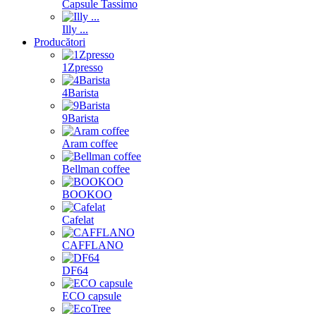
Capsule Tassimo
Illy ...
Producători
1Zpresso
4Barista
9Barista
Aram coffee
Bellman coffee
BOOKOO
Cafelat
CAFFLANO
DF64
ECO capsule