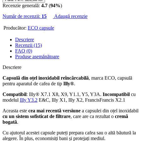
Recenzie generală:
4.7
(
94%
)
Număr de recenzii:
15
Adaugă recenzie
Producător:
ECO capsule
Descriere
Recenzii (15)
FAQ (0)
Produse asemănătoare
Descriere
Capsulă din oțel inoxidabil reîncărcabilă
, marca ECO, capsulă
pentru aparatul de cafea de tip
Illy®
.
Compatibil
: Illy® X7.1 X8, X9, Y1.1, Y5, Y3A.
Incompatibil
cu
modelul
Illy Y3.2
E&C, Illy X1, Illy X2, FrancisFrancis X2.1
Aceasta este
cea mai recentă versiune
a capsulei din oțel inoxidabil
cu un sistem sofisticat de filtrare
, care are ca rezultat o
cremă
bogată
.
Cu ajutorul acestei capsule puteți prepara cafea sau o altă băutură la
alegere. În plus, economisiți bani și protejați mediul.