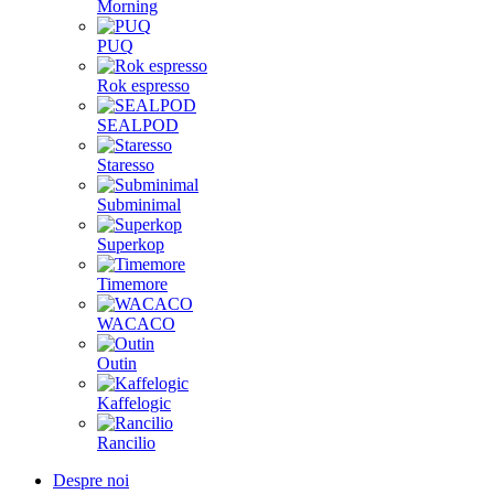
Morning
PUQ
Rok espresso
SEALPOD
Staresso
Subminimal
Superkop
Timemore
WACACO
Outin
Kaffelogic
Rancilio
Despre noi