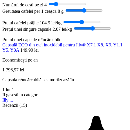
Numărul de cești pe zi
4
Greutatea cafelei per 1 ceașcă
8 g
Prețul cafelei prăjite
104.9 lei/kg
Prețul unei singure capsule
2.07 lei/kg
Prețul unei capsule reîncărcabile
Capsulă ECO din oțel inoxidabil pentru Illy® X7.1 X8, X9, Y1.1,
Y5, Y3A
149,90 lei
Economisești pe an
1 796,97 lei
Capsula reîncărcabilă se amortizează în
1 lună
Il gasesti in categoria
Illy ...
Recenzii (15)