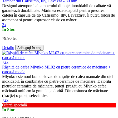
Tamper din Cafissimo, Illy, Lavazza - 30 mm
Designul atemporal al tamperului din oțel inoxidabil de calitate vă
garantează durabilitate. Mărimea este adaptată pentru presarea
cafelei în capsule de tip Cafissimo, Illy, Lavazza®, îl puteți folosi de
asemenea și pentru espressor clasic cu mâner.
2x
În Stoc
79,90 lei
Detaliu
Adăugați în coş
72x
Râșniță de cafea Mlynko ML02 cu pietre ceramice de măcinare +
carcasă moale
Mlynko este noul brand slovac de râșnițe de cafea manuale din oțel
inoxidabil, în combinație cu pietre ceramice de măcinare. Datorită
pietrelor ceramice de măcinare, puteți pregăti cu Mlynko cafea
măcinată uniform la granulația dorită. Dimensiunea de măcinare
(fracție) o puteți selecta dvs.
72x
Ofertă specială
În Stoc