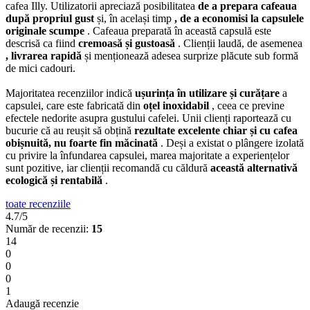
cafea Illy. Utilizatorii apreciază posibilitatea
de a prepara cafeaua
după propriul gust
și, în același timp
, de a economisi la capsulele
originale scumpe
. Cafeaua preparată în această capsulă este
descrisă ca fiind
cremoasă și gustoasă
. Clienții laudă, de asemenea
, livrarea rapidă
și menționează adesea surprize plăcute sub formă
de mici cadouri.
Majoritatea recenziilor indică
ușurința în utilizare și curățare
a
capsulei, care este fabricată din
oțel inoxidabil
, ceea ce previne
efectele nedorite asupra gustului cafelei. Unii clienți raportează cu
bucurie că au reușit să obțină
rezultate excelente chiar și cu cafea
obișnuită, nu foarte fin măcinată
. Deși a existat o plângere izolată
cu privire la înfundarea capsulei, marea majoritate a experiențelor
sunt pozitive, iar clienții recomandă cu căldură
această alternativă
ecologică și rentabilă
.
toate recenziile
4.7/5
Număr de recenzii:
15
14
0
0
0
1
Adaugă recenzie