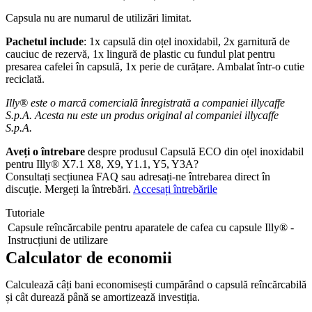
Capsula nu are numarul de utilizări limitat.
Pachetul include
: 1x capsulă din oțel inoxidabil, 2x garnitură de
cauciuc de rezervă, 1x lingură de plastic cu fundul plat pentru
presarea cafelei în capsulă, 1x perie de curățare. Ambalat într-o cutie
reciclată.
Illy® este o marcă comercială înregistrată a companiei illycaffe
S.p.A. Acesta nu este un produs original al companiei illycaffe
S.p.A.
Aveți o întrebare
despre produsul Capsulă ECO din oțel inoxidabil
pentru Illy® X7.1 X8, X9, Y1.1, Y5, Y3A?
Consultați secțiunea FAQ sau adresați-ne întrebarea direct în
discuție. Mergeți la întrebări.
Accesați întrebările
Tutoriale
Capsule reîncărcabile pentru aparatele de cafea cu capsule Illy® -
Instrucțiuni de utilizare
Calculator de economii
Calculează câți bani economisești cumpărând o capsulă reîncărcabilă
și cât durează până se amortizează investiția.