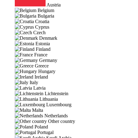
Austria
Belgium
Bulgaria
Croatia
Cyprus
Czech
Denmark
Estonia
Finland
France
Germany
Greece
Hungary
Ireland
Italy
Latvia
Lichtenstein
Lithuania
Luxembourg
Malta
Netherlands
Other country
Poland
Portugal
Saudi Arabia