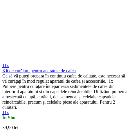
11x
Kit de curățare pentru aparatele de cafea
Ca să vă puteți prepara în continuu cafea de calitate, este necesar să
vă curățați în mod regulat aparatul de cafea și accesoriile. 1x
Pulbere pentru curățare îndepărtează sedimentele de cafea din
interiorul aparatului și din capsulele reîncărcabile. Utilizând pulberea
amestecată cu apă, curățați, de asemenea, și celelalte capsulele
reîncărcabile, precum și celelalte piese ale aparatului. Pentru 2
curățări.
11x
În Stoc
39,90 lei