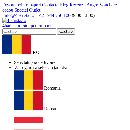
Despre noi
Transport
Contacte
Blog
Recenzii
Angro
Vouchere
cadou
Special
Outlet
info@4barista.ro
+421 944 750 100
(9:00-13:00)
4
barista
.ro
totul pentru baristi
Căutare
RO
Selectați țara de livrare
Vă rugăm să selectați țara dvs
Romania
Romania