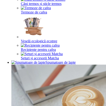
Căni termos și sticle termos
Termoze de cafea
Veselă ecologică ecotree
Recipiente pentru cafea
Seturi și accesorii Matcha
Spumatoare de lapte