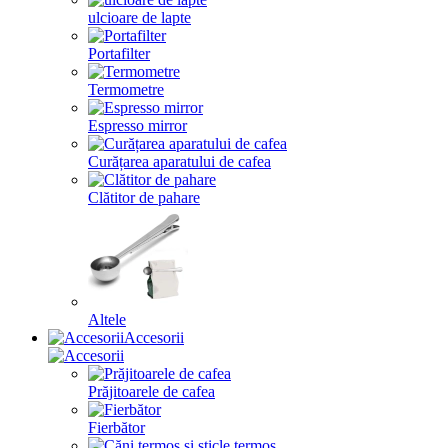
ulcioare de lapte
Portafilter
Termometre
Espresso mirror
Curățarea aparatului de cafea
Clătitor de pahare
Altele
Accesorii
Prăjitoarele de cafea
Fierbător