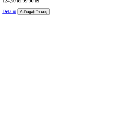
124,90 lei
99,90 lei
Detaliu
Adăugați în coş