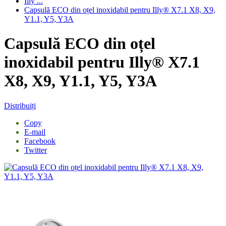
Illy ...
Capsulă ECO din oțel inoxidabil pentru Illy® X7.1 X8, X9,
Y1.1, Y5, Y3A
Capsulă ECO din oțel
inoxidabil pentru Illy® X7.1
X8, X9, Y1.1, Y5, Y3A
Distribuiți
Copy
E-mail
Facebook
Twitter