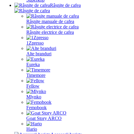
Râșnițe de cafea
Râșnițe manuale de cafea
Râșnițe electrice de cafea
1Zpresso
Alte branduri
Eureka
Timemore
Fellow
Mlynko
Femobook
Goat Story ARCO
Hario