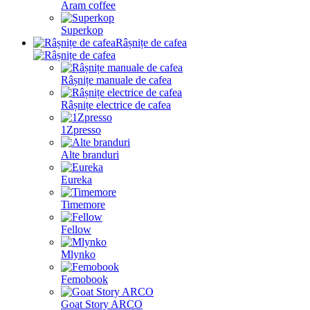
Aram coffee
Superkop
Râșnițe de cafea
Râșnițe manuale de cafea
Râșnițe electrice de cafea
1Zpresso
Alte branduri
Eureka
Timemore
Fellow
Mlynko
Femobook
Goat Story ARCO