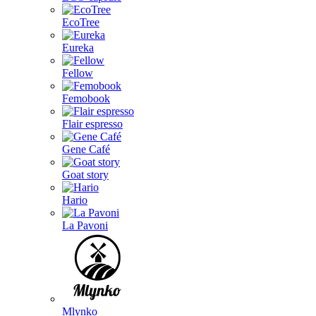
EcoTree
Eureka
Fellow
Femobook
Flair espresso
Gene Café
Goat story
Hario
La Pavoni
Mlynko