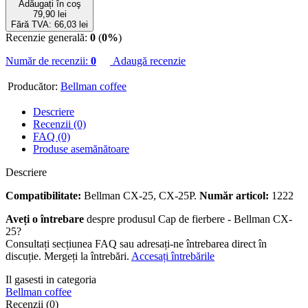
Adăugați în coş
79,90 lei
Fără TVA: 66,03 lei
Recenzie generală:
0
(
0%
)
Număr de recenzii:
0
Adaugă recenzie
Producător:
Bellman coffee
Descriere
Recenzii (0)
FAQ (0)
Produse asemănătoare
Descriere
Compatibilitate:
Bellman CX-25, CX-25P.
Număr articol
:
1222
Aveți o întrebare
despre produsul Cap de fierbere - Bellman CX-
25?
Consultați secțiunea FAQ sau adresați-ne întrebarea direct în
discuție. Mergeți la întrebări.
Accesați întrebările
Il gasesti in categoria
Bellman coffee
Recenzii (0)