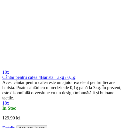
18x
Cântar pentru cafea 4Barista - 3kg / 0,1g
Acest cântar pentru cafea este un ajutor excelent pentru fiecare
barista. Poate cântări cu o precizie de 0,1g până la 3kg. În prezent,
este disponibilă o versiune cu un design îmbunătățit și butoane
tactile.
18x
În Stoc
129,90 lei
Detaliu