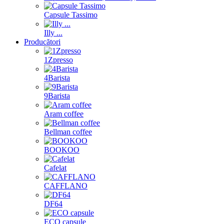
Capsule Tassimo
Illy ...
Producători
1Zpresso
4Barista
9Barista
Aram coffee
Bellman coffee
BOOKOO
Cafelat
CAFFLANO
DF64
ECO capsule