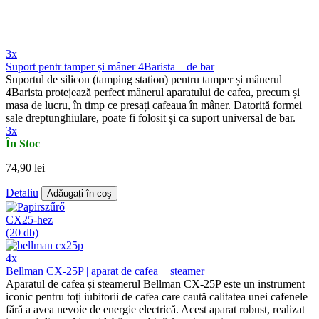
3x
Suport pentr tamper și mâner 4Barista – de bar
Suportul de silicon (tamping station) pentru tamper și mânerul
4Barista protejează perfect mânerul aparatului de cafea, precum și
masa de lucru, în timp ce presați cafeaua în mâner. Datorită formei
sale dreptunghiulare, poate fi folosit și ca suport universal de bar.
3x
În Stoc
74,90 lei
Detaliu
Adăugați în coş
4x
Bellman CX-25P | aparat de cafea + steamer
Aparatul de cafea și steamerul Bellman CX-25P este un instrument
iconic pentru toți iubitorii de cafea care caută calitatea unei cafenele
fără a avea nevoie de energie electrică. Acest aparat robust, realizat