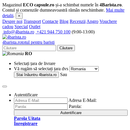
Magazinul
ECO capsule.ro
și-a schimbat numele în
4Barista.ro
.
Contul și comenzile dumneavoastră rămân neschimbate.
Mai multe
detalii
.
×
Despre noi
Transport
Contacte
Blog
Recenzii
Angro
Vouchere
cadou
Special
Outlet
info@4barista.ro
+421 944 750 100
(9:00-13:00)
4
barista
.ro
totul pentru baristi
Căutare
RO
Selectați țara de livrare
Vă rugăm să selectați țara dvs
Sau
Stai înăuntru
4barista.ro
Autentificare
Adresa E-Mail:
Parola:
Autentificare
Parola Uitata
Înregistrare