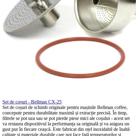
Set de coșuri - Bellman CX-25
Set de coșuri de schimb originale pentru mașinile Bellman coffee,
concepute pentru durabilitate maximă și extracție precisă. În timp,
filtrele se pot uza sau se pot pierde piese mici ale coșului - acest set
va restaura dispozitivul la performanța sa originală și va asigura un
gust pur în fiecare ceașcă. Este fabricat din oțel inoxidabil de înaltă
calitate și materiale durabile care pot face față temperaturilor și