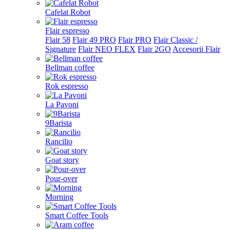
Cafelat Robot
Flair espresso
Flair 58
Flair 49 PRO
Flair PRO
Flair Classic /
Signature
Flair NEO FLEX
Flair 2GO
Accesorii Flair
Bellman coffee
Rok espresso
La Pavoni
9Barista
Rancilio
Goat story
Pour-over
Morning
Smart Coffee Tools