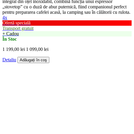
integral din oțel inoxidabil, combină funcția unui espressor
„stovetop” cu o duză de abur puternică, fiind companionul perfect
pentru prepararea cafelei acasă, la camping sau în călătorii cu rulota.
4x
Ofertă specială
Transport gratuit
+ Cadou
În Stoc
1 199,00 lei
1 099,00 lei
Detaliu
Adăugați în coş