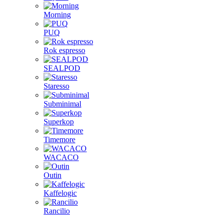
Morning
PUQ
Rok espresso
SEALPOD
Staresso
Subminimal
Superkop
Timemore
WACACO
Outin
Kaffelogic
Rancilio