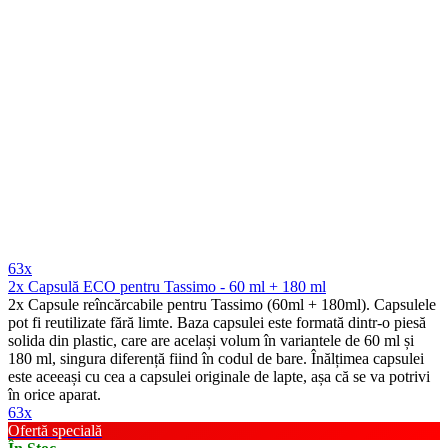
63x
2x Capsulă ECO pentru Tassimo - 60 ml + 180 ml
2x Capsule reîncărcabile pentru Tassimo (60ml + 180ml). Capsulele
pot fi reutilizate fără limte. Baza capsulei este formată dintr-o piesă
solida din plastic, care are același volum în variantele de 60 ml și
180 ml, singura diferență fiind în codul de bare. Înălțimea capsulei
este aceeași cu cea a capsulei originale de lapte, așa că se va potrivi
în orice aparat.
63x
Ofertă specială