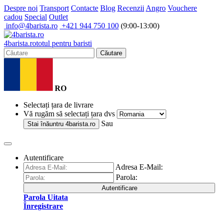
Despre noi
Transport
Contacte
Blog
Recenzii
Angro
Vouchere
cadou
Special
Outlet
info@4barista.ro
+421 944 750 100
(9:00-13:00)
4
barista
.ro
totul pentru baristi
Căutare
RO
Selectați țara de livrare
Vă rugăm să selectați țara dvs
Sau
Stai înăuntru
4barista.ro
Autentificare
Adresa E-Mail:
Parola:
Autentificare
Parola Uitata
Înregistrare