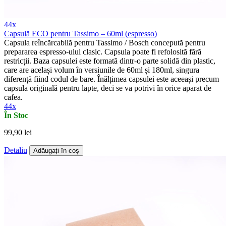
44x
Capsulă ECO pentru Tassimo – 60ml (espresso)
Capsula reîncărcabilă pentru Tassimo / Bosch concepută pentru
prepararea espresso-ului clasic. Capsula poate fi refolosită fără
restricții. Baza capsulei este formată dintr-o parte solidă din plastic,
care are același volum în versiunile de 60ml și 180ml, singura
diferență fiind codul de bare. Înălțimea capsulei este aceeași precum
capsula originală pentru lapte, deci se va potrivi în orice aparat de
cafea.
44x
În Stoc
99,90 lei
Detaliu
Adăugați în coş