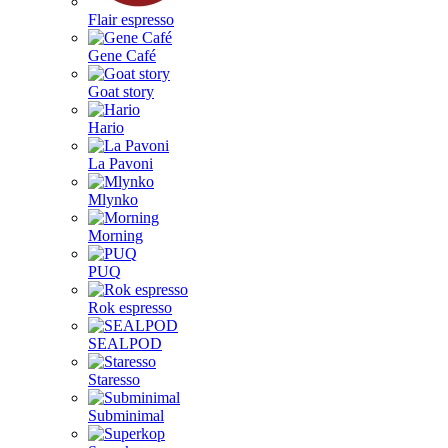
Flair espresso
Gene Café
Goat story
Hario
La Pavoni
Mlynko
Morning
PUQ
Rok espresso
SEALPOD
Staresso
Subminimal