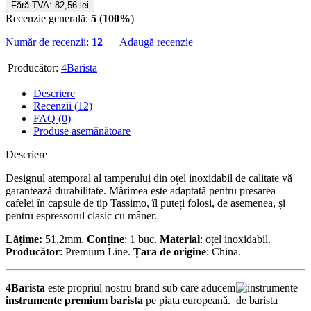
Fără TVA: 82,56 lei
Recenzie generală:
5
(
100%
)
Număr de recenzii:
12
Adaugă recenzie
Producător:
4Barista
Descriere
Recenzii (12)
FAQ (0)
Produse asemănătoare
Descriere
Designul atemporal al tamperului din oțel inoxidabil de calitate vă
garantează durabilitate. Mărimea este adaptată pentru presarea
cafelei în capsule de tip Tassimo, îl puteți folosi, de asemenea, și
pentru espressorul clasic cu mâner.
Lățime:
51,2mm.
Conține
: 1 buc.
Material
: oțel inoxidabil.
Producător
: Premium Line.
Ț
ara de origine
: China.
4Barista
este propriul nostru brand sub care aducem
instrumente premium barista
pe piața europeană.