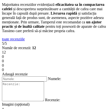
Majoritatea recenziilor evidențiază
eficacitatea sa în compactarea
cafelei
și descoperirea surprinzătoare a cantității de cafea care mai
încape în capsulă după presare.
Livrarea rapidă
și satisfacția
generală față de produs sunt, de asemenea, aspecte pozitive adesea
menționate. Prin urmare, Tamperul este recomandat ca
un ajutor
practic și de înaltă calitate
pentru toți posesorii de aparate de cafea
Tassimo care preferă să-și măcine propria cafea.
toate recenziile
5/5
Număr de recenzii:
12
12
0
0
0
0
Adaugă recenzie
Numele:
Recenzie:
Imagini (opțional)
+