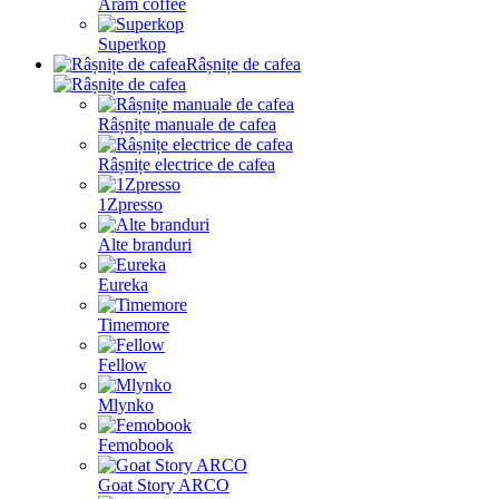
Aram coffee
Superkop
Râșnițe de cafea
Râșnițe manuale de cafea
Râșnițe electrice de cafea
1Zpresso
Alte branduri
Eureka
Timemore
Fellow
Mlynko
Femobook
Goat Story ARCO