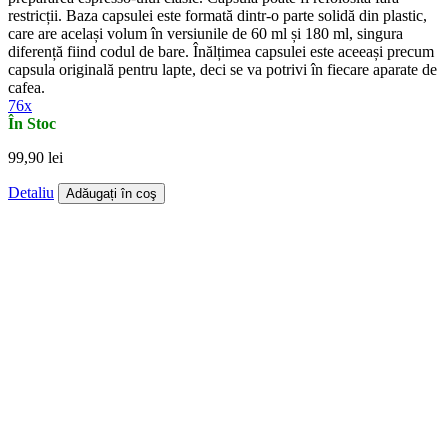
restricții. Baza capsulei este formată dintr-o parte solidă din plastic,
care are același volum în versiunile de 60 ml și 180 ml, singura
diferență fiind codul de bare. Înălțimea capsulei este aceeași precum
capsula originală pentru lapte, deci se va potrivi în fiecare aparate de
cafea.
76x
În Stoc
99,90 lei
Detaliu
Adăugați în coş