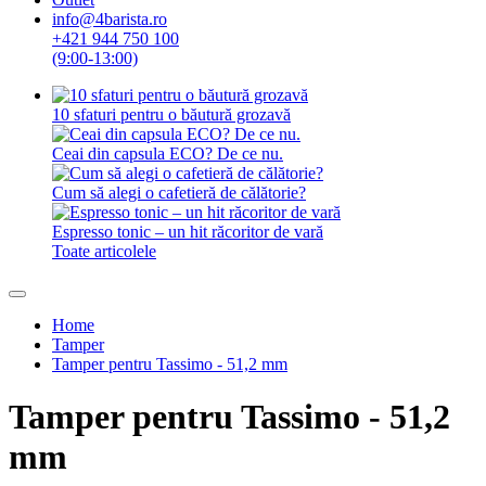
info@4barista.ro
+421 944 750 100
(9:00-13:00)
10 sfaturi pentru o băutură grozavă
Ceai din capsula ECO? De ce nu.
Cum să alegi o cafetieră de călătorie?
Espresso tonic – un hit răcoritor de vară
Toate articolele
Home
Tamper
Tamper pentru Tassimo - 51,2 mm
Tamper pentru Tassimo - 51,2
mm