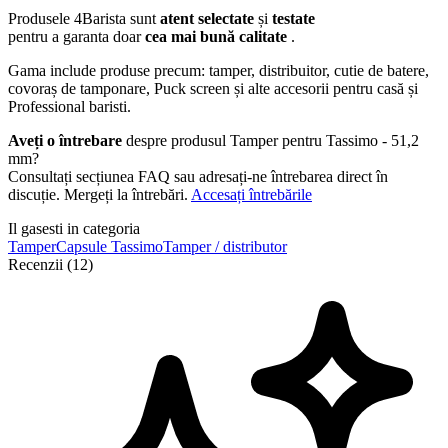
Produsele 4Barista sunt
atent selectate
și
testate
pentru a garanta doar
cea mai bună calitate
.
Gama include produse precum: tamper, distribuitor, cutie de batere,
covoraș de tamponare, Puck screen și alte accesorii pentru casă și
Professional baristi.
Aveți o întrebare
despre produsul Tamper pentru Tassimo - 51,2
mm?
Consultați secțiunea FAQ sau adresați-ne întrebarea direct în
discuție. Mergeți la întrebări.
Accesați întrebările
Il gasesti in categoria
Tamper
Capsule Tassimo
Tamper / distributor
Recenzii (12)