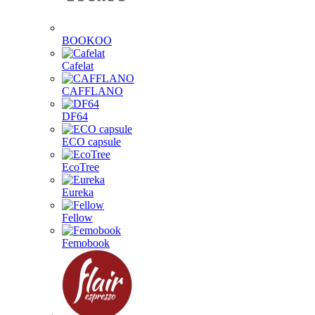
BOOKOO
Cafelat
CAFFLANO
DF64
ECO capsule
EcoTree
Eureka
Fellow
Femobook