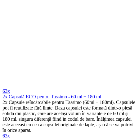
63x
2x Capsulă ECO pentru Tassimo - 60 ml + 180 ml
2x Capsule reîncărcabile pentru Tassimo (60ml + 180ml). Capsulele
pot fi reutilizate fără limte. Baza capsulei este formată dintr-o piesă
solida din plastic, care are același volum în variantele de 60 ml și
180 ml, singura diferență fiind în codul de bare. Înălțimea capsulei
este aceeași cu cea a capsulei originale de lapte, așa că se va potrivi
în orice aparat.
63x