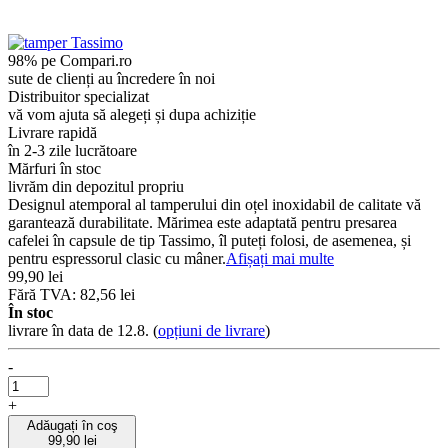
98% pe Compari.ro
sute de clienți au încredere în noi
Distribuitor specializat
vă vom ajuta să alegeți și dupa achiziție
Livrare rapidă
în 2-3 zile lucrătoare
Mărfuri în stoc
livrăm din depozitul propriu
Designul atemporal al tamperului din oțel inoxidabil de calitate vă
garantează durabilitate. Mărimea este adaptată pentru presarea
cafelei în capsule de tip Tassimo, îl puteți folosi, de asemenea, și
pentru espressorul clasic cu mâner.
Afișați mai multe
99,90 lei
Fără TVA: 82,56 lei
În stoc
livrare în data de 12.8.
(
opțiuni de livrare
)
-
+
Adăugați în coş
99,90 lei