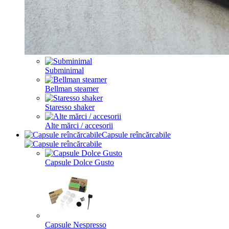
Subminimal
Bellman steamer
Staresso shaker
Alte mărci / accesorii
Capsule reîncărcabile
Capsule Dolce Gusto
Capsule Nespresso