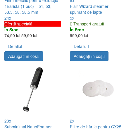
Filtru metalic pentru extracție
5x
4Barista (1 buc) – 51, 53,
Flair Wizard steamer -
53.5, 58, 58.5 mm
spumant de lapte
24x
5x
Ofertă specială
Transport gratuit
În Stoc
În Stoc
74,90 lei
59,90 lei
999,00 lei
Detaliu
Detaliu
Adăugați în coş
Adăugați în coş
23x
2x
Subminimal NanoFoamer
Filtre de hârtie pentru CX25