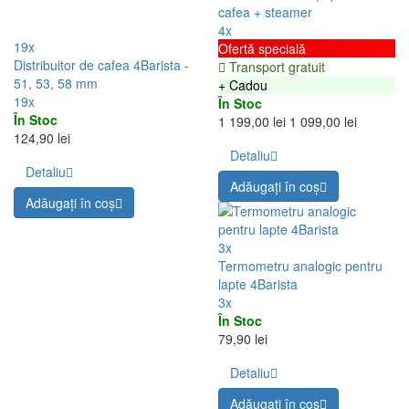
cafea + steamer
4x
19x
Ofertă specială
Distribuitor de cafea 4Barista -
Transport gratuit
51, 53, 58 mm
+ Cadou
19x
În Stoc
În Stoc
1 199,00 lei
1 099,00 lei
124,90 lei
Detaliu
Detaliu
Adăugați în coş
Adăugați în coş
3x
Termometru analogic pentru
lapte 4Barista
3x
În Stoc
79,90 lei
Detaliu
Adăugați în coş