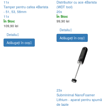
11x
Distribuitor cu ace 4Barista
Tamper pentru cafea 4Barista
(WDT tool)
- 51, 53, 58mm
20x
11x
În Stoc
În Stoc
99,90 lei
109,90 lei
Detaliu
Detaliu
Adăugați în coş
Adăugați în coş
23x
Subminimal NanoFoamer
Lithium - aparat pentru spumă
de lapte