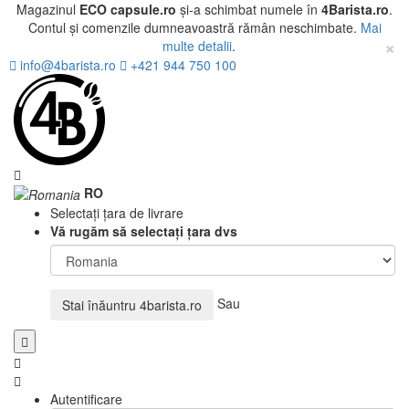
Magazinul
ECO capsule.ro
și-a schimbat numele în
4Barista.ro
.
Contul și comenzile dumneavoastră rămân neschimbate.
Mai
×
multe detalii
.
info@4barista.ro
+421 944 750 100
RO
Selectați țara de livrare
Vă rugăm să selectați țara dvs
Sau
Stai înăuntru
4barista.ro
Autentificare