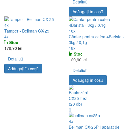
Detaliu
Adăugați în coş
4x
Tamper - Bellman CX-25
18x
4x
Cântar pentru cafea 4Barista -
În Stoc
3kg / 0,1g
179,90 lei
18x
În Stoc
Detaliu
129,90 lei
Adăugați în coş
Detaliu
Adăugați în coş
4x
Bellman CX-25P | aparat de