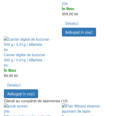
23x
În Stoc
309,00 lei
Detaliu
Adăugați în coş
6x
Cantar digital de buzunar -
500 g / 0,01g | 4Barista
6x
În Stoc
84,90 lei
Detaliu
Adăugați în coş
Clienții au cumpărat de asemenea (10)
24x