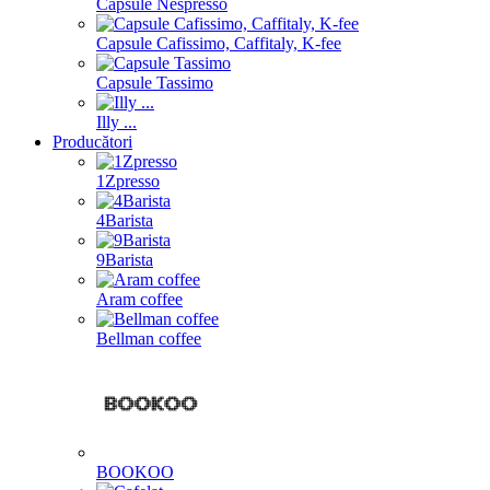
Capsule Nespresso
Capsule Cafissimo, Caffitaly, K-fee
Capsule Tassimo
Illy ...
Producători
1Zpresso
4Barista
9Barista
Aram coffee
Bellman coffee
BOOKOO