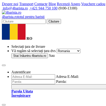
Despre noi
Transport
Contacte
Blog
Recenzii
Angro
Vouchere cadou
info@4barista.ro
+421 944 750 100
(9:00-13:00)
4
barista
.ro
totul pentru baristi
Căutare
RO
Selectați țara de livrare
Vă rugăm să selectați țara dvs
Sau
Stai înăuntru
4barista.ro
Autentificare
Adresa E-Mail:
Parola:
Parola Uitata
Înregistrare