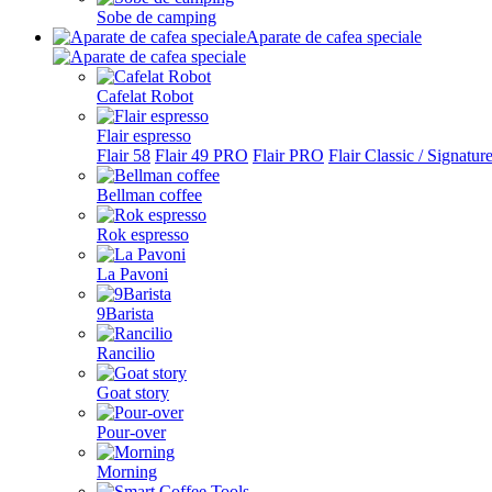
Sobe de camping
Aparate de cafea speciale
Cafelat Robot
Flair espresso
Flair 58
Flair 49 PRO
Flair PRO
Flair Classic / Signatur
Bellman coffee
Rok espresso
La Pavoni
9Barista
Rancilio
Goat story
Pour-over
Morning