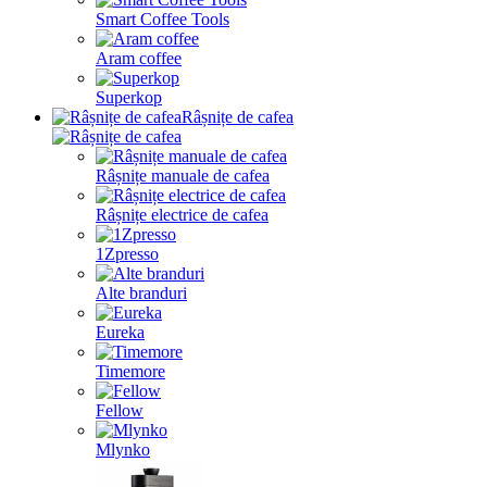
Smart Coffee Tools
Aram coffee
Superkop
Râșnițe de cafea
Râșnițe manuale de cafea
Râșnițe electrice de cafea
1Zpresso
Alte branduri
Eureka
Timemore
Fellow
Mlynko