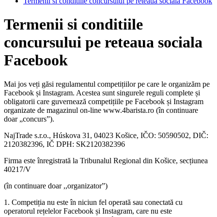
Termenii si conditiile concursului pe reteaua sociala Facebook
Termenii si conditiile
concursului pe reteaua sociala
Facebook
Mai jos veți găsi regulamentul competițiilor pe care le organizăm pe
Facebook și Instagram. Acestea sunt singurele reguli complete și
obligatorii care guvernează competițiile pe Facebook și Instagram
organizate de magazinul on-line www.4barista.ro (în continuare
doar „concurs”).
NajTrade s.r.o., Húskova 31, 04023 Košice, IČO: 50590502, DIČ:
2120382396, IČ DPH: SK2120382396
Firma este înregistrată la Tribunalul Regional din Košice, secțiunea
40217/V
(în continuare doar ,,organizator”)
1. Competiția nu este în niciun fel operată sau conectată cu
operatorul rețelelor Facebook și Instagram, care nu este