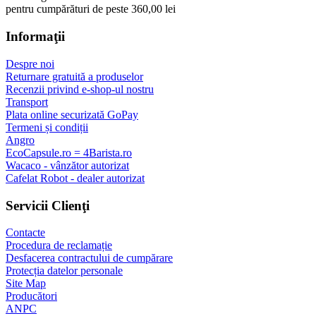
pentru cumpărături de peste 360,00 lei
Informaţii
Despre noi
Returnare gratuită a produselor
Recenzii privind e-shop-ul nostru
Transport
Plata online securizată GoPay
Termeni și condiții
Angro
EcoCapsule.ro = 4Barista.ro
Wacaco - vânzător autorizat
Cafelat Robot - dealer autorizat
Servicii Clienţi
Contacte
Procedura de reclamație
Desfacerea contractului de cumpărare
Protecția datelor personale
Site Map
Producători
ANPC