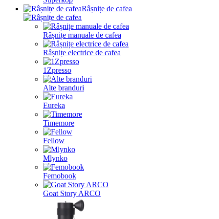
Râșnițe de cafea
Râșnițe manuale de cafea
Râșnițe electrice de cafea
1Zpresso
Alte branduri
Eureka
Timemore
Fellow
Mlynko
Femobook
Goat Story ARCO