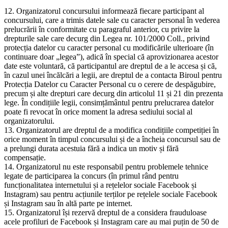
12. Organizatorul concursului informează fiecare participant al
concursului, care a trimis datele sale cu caracter personal în vederea
prelucrării în conformitate cu paragraful anterior, cu privire la
drepturile sale care decurg din Legea nr. 101/2000 Coll., privind
protecția datelor cu caracter personal cu modificările ulterioare (în
continuare doar „legea”), adică în special că aprovizionarea acestor
date este voluntară, că participantul are dreptul de a le accesa și că,
în cazul unei încălcări a legii, are dreptul de a contacta Biroul pentru
Protecția Datelor cu Caracter Personal cu o cerere de despăgubire,
precum și alte drepturi care decurg din articolul 11 și 21 din prezenta
lege. În condițiile legii, consimțământul pentru prelucrarea datelor
poate fi revocat în orice moment la adresa sediului social al
organizatorului.
13. Organizatorul are dreptul de a modifica condițiile competiției în
orice moment în timpul concursului și de a încheia concursul sau de
a prelungi durata acestuia fără a indica un motiv și fără
compensație.
14. Organizatorul nu este responsabil pentru problemele tehnice
legate de participarea la concurs (în primul rând pentru
funcționalitatea internetului și a rețelelor sociale Facebook și
Instagram) sau pentru acțiunile terților pe rețelele sociale Facebook
și Instagram sau în altă parte pe internet.
15. Organizatorul își rezervă dreptul de a considera frauduloase
acele profiluri de Facebook și Instagram care au mai puțin de 50 de