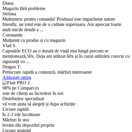
Diana
Magazin fără probleme
Stefana
Multumesc pentru comanda! Produsul este impachetat nature
friendly, iar totul este de o calitate superioara. Am apreciat foarte
mult micile detalii a ...
Constantin
Mulțumit cu produs și cu magazin
Vlad S.
Capsulele ECO au o durată de viață mai lungă precum se
menționează,50x. Deja am utilizat 60x și în cazul utilizării corecte cu
siguranță vo ...
Dragos T.
Prelucrare rapidă a comenzii, mărfuri interesante
Adăugați rating
98% pe Compari.ro
sute de clienți au încredere în noi
Distribuitor specializat
vă vom ajuta să alegeți și dupa achiziție
Livrare rapidă
în 2-3 zile lucrătoare
Mărfuri în stoc
livrăm din depozitul propriu
Livrare gratuită