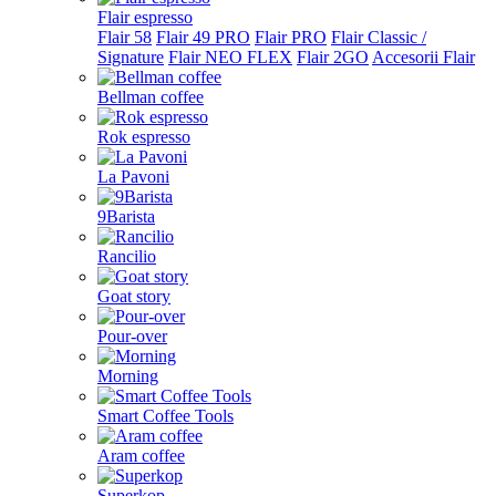
Flair espresso
Flair 58
Flair 49 PRO
Flair PRO
Flair Classic /
Signature
Flair NEO FLEX
Flair 2GO
Accesorii Flair
Bellman coffee
Rok espresso
La Pavoni
9Barista
Rancilio
Goat story
Pour-over
Morning
Smart Coffee Tools
Aram coffee
Superkop