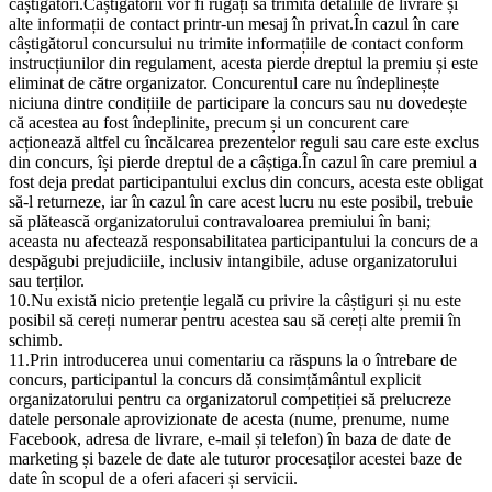
câștigători.Câștigătorii vor fi rugați să trimită detaliile de livrare și
alte informații de contact printr-un mesaj în privat.În cazul în care
câștigătorul concursului nu trimite informațiile de contact conform
instrucțiunilor din regulament, acesta pierde dreptul la premiu și este
eliminat de către organizator. Concurentul care nu îndeplinește
niciuna dintre condițiile de participare la concurs sau nu dovedește
că acestea au fost îndeplinite, precum și un concurent care
acționează altfel cu încălcarea prezentelor reguli sau care este exclus
din concurs, își pierde dreptul de a câștiga.În cazul în care premiul a
fost deja predat participantului exclus din concurs, acesta este obligat
să-l returneze, iar în cazul în care acest lucru nu este posibil, trebuie
să plătească organizatorului contravaloarea premiului în bani;
aceasta nu afectează responsabilitatea participantului la concurs de a
despăgubi prejudiciile, inclusiv intangibile, aduse organizatorului
sau terților.
10.Nu există nicio pretenție legală cu privire la câștiguri și nu este
posibil să cereți numerar pentru acestea sau să cereți alte premii în
schimb.
11.Prin introducerea unui comentariu ca răspuns la o întrebare de
concurs, participantul la concurs dă consimțământul explicit
organizatorului pentru ca organizatorul competiției să prelucreze
datele personale aprovizionate de acesta (nume, prenume, nume
Facebook, adresa de livrare, e-mail și telefon) în baza de date de
marketing și bazele de date ale tuturor procesaților acestei baze de
date în scopul de a oferi afaceri și servicii.