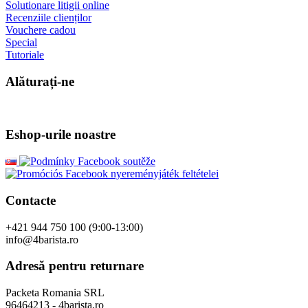
Solutionare litigii online
Recenziile clienților
Vouchere cadou
Special
Tutoriale
Alăturați-ne
Eshop-urile noastre
Contacte
+421 944 750 100 (9:00-13:00)
info@4barista.ro
Adresă pentru returnare
Packeta Romania SRL
96464213 - 4barista.ro