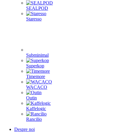
SEALPOD
Staresso
Subminimal
Superkop
Timemore
WACACO
Outin
Kaffelogic
Rancilio
Despre noi