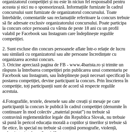
organizatorul competiției și nu este în niciun fel responsabil pentru
aceasta și nici nu o sponsorizează. Informațiile furnizate în cadrul
concursului sunt furnizate de organizatorul concursului. Toate
întrebările, comentariile sau reclamațiile referitoare la concurs trebuie
să fie adresate exclusiv organizatorului concursului. Poate participa
la concurs orice persoană cu vârsta de peste 18 ani cu un profil
valabil pe Facebook sau Instagram care îndeplinește regulile
competiției.
2. Sunt excluse din concurs persoanele aflate într-o relație de lucru
sau similară cu organizatorul sau alte persoane încredințate cu
organizarea acestui concurs.
3. Oricine apreciază pagina de FB - www.4barista.ro și trimite un
răspuns la întrebarea competiției prin publicarea unui comentariu pe
Facebook sau Instagram, sau îndeplinește pașii necesari specificați în
postarea competiției, devine participant la concurs. Prin înscrierea în
competiție, toți participanții sunt de acord să respecte regulile
acestuia.
4.Fotografiile, textele, desenele sau alte creații și mesaje pe care
participanții la concurs le publică în cadrul competiției (denumite în
continuare în mod colectiv „material postat”) nu trebuie să
contravină reglementărilor legale din Republica Slovak, nu trebuie
să pună în pericol educația morală a copiilor și tinerilor și trebuie să
fie etice, în special nu trebuie să conțină pornografie, violență,