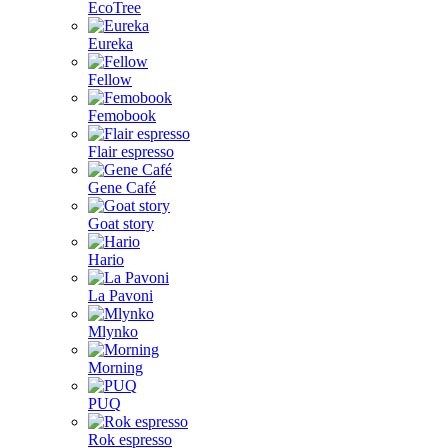
EcoTree
Eureka
Fellow
Femobook
Flair espresso
Gene Café
Goat story
Hario
La Pavoni
Mlynko
Morning
PUQ
Rok espresso