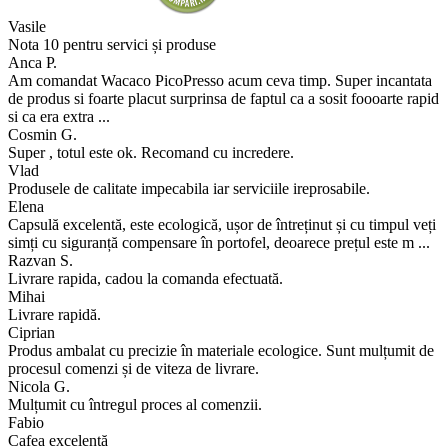
Vasile
Nota 10 pentru servici și produse
Anca P.
Am comandat Wacaco PicoPresso acum ceva timp. Super incantata
de produs si foarte placut surprinsa de faptul ca a sosit foooarte rapid
si ca era extra ...
Cosmin G.
Super , totul este ok. Recomand cu incredere.
Vlad
Produsele de calitate impecabila iar serviciile ireprosabile.
Elena
Capsulă excelentă, este ecologică, ușor de întreținut și cu timpul veți
simți cu siguranță compensare în portofel, deoarece prețul este m ...
Razvan S.
Livrare rapida, cadou la comanda efectuată.
Mihai
Livrare rapidă.
Ciprian
Produs ambalat cu precizie în materiale ecologice. Sunt mulțumit de
procesul comenzi și de viteza de livrare.
Nicola G.
Mulțumit cu întregul proces al comenzii.
Fabio
Cafea excelentă