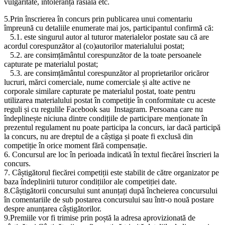
vulgaritate, intoleranță rasială etc.
5.Prin înscrierea în concurs prin publicarea unui comentariu
împreună cu detaliile enumerate mai jos, participantul confirmă că:
5.1. este singurul autor al tuturor materialelor postate sau că are
acordul corespunzător al (co)autorilor materialului postat;
5.2. are consimțământul corespunzător de la toate persoanele
capturate pe materialul postat;
5.3. are consimțământul corespunzător al proprietarilor oricăror
lucruri, mărci comerciale, nume comerciale și alte active ne
corporale similare capturate pe materialul postat, toate pentru
utilizarea materialului postat în competiție în conformitate cu aceste
reguli și cu regulile Facebook sau Instagram. Persoana care nu
îndeplinește niciuna dintre condițiile de participare menționate în
prezentul regulament nu poate participa la concurs, iar dacă participă
la concurs, nu are dreptul de a câștiga și poate fi exclusă din
competiție în orice moment fără compensație.
6. Concursul are loc în perioada indicată în textul fiecărei înscrieri la
concurs.
7. Câștigătorul fiecărei competiții este stabilit de către organizator pe
baza îndeplinirii tuturor condițiilor ale competiției date.
8.Câștigătorii concursului sunt anunțați după încheierea concursului
în comentariile de sub postarea concursului sau într-o nouă postare
despre anunțarea câștigătorilor.
9.Premiile vor fi trimise prin poștă la adresa aprovizionată de