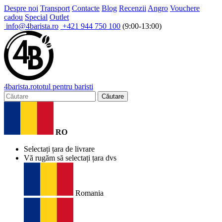
Despre noi
Transport
Contacte
Blog
Recenzii
Angro
Vouchere
cadou
Special
Outlet
info@4barista.ro
+421 944 750 100
(9:00-13:00)
4
barista
.ro
totul pentru baristi
Căutare
RO
Selectați țara de livrare
Vă rugăm să selectați țara dvs
Romania