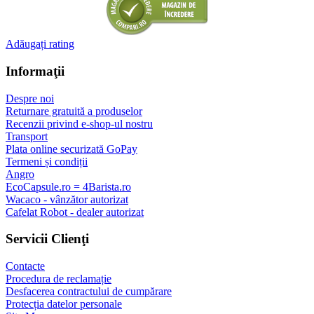
Adăugați rating
Informaţii
Despre noi
Returnare gratuită a produselor
Recenzii privind e-shop-ul nostru
Transport
Plata online securizată GoPay
Termeni și condiții
Angro
EcoCapsule.ro = 4Barista.ro
Wacaco - vânzător autorizat
Cafelat Robot - dealer autorizat
Servicii Clienţi
Contacte
Procedura de reclamație
Desfacerea contractului de cumpărare
Protecția datelor personale