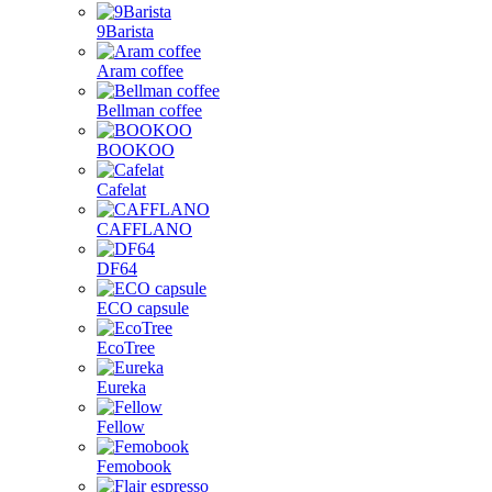
9Barista
Aram coffee
Bellman coffee
BOOKOO
Cafelat
CAFFLANO
DF64
ECO capsule
EcoTree
Eureka
Fellow
Femobook