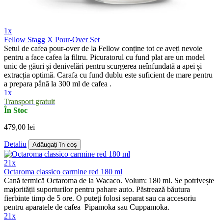
1x
Fellow Stagg X Pour-Over Set
Setul de cafea pour-over de la Fellow conține tot ce aveți nevoie
pentru a face cafea la filtru. Picuratorul cu fund plat are un model
unic de găuri și denivelări pentru scurgerea neînfundată a apei și
extracția optimă. Carafa cu fund dublu este suficient de mare pentru
a prepara până la 300 ml de cafea .
1x
Transport gratuit
În Stoc
479,00 lei
Detaliu
Adăugați în coş
21x
Octaroma classico carmine red 180 ml
Cană termică Octaroma de la Wacaco. Volum: 180 ml. Se potrivește
majorității suporturilor pentru pahare auto. Păstrează băutura
fierbinte timp de 5 ore. O puteți folosi separat sau ca accesoriu
pentru aparatele de cafea Pipamoka sau Cuppamoka.
21x