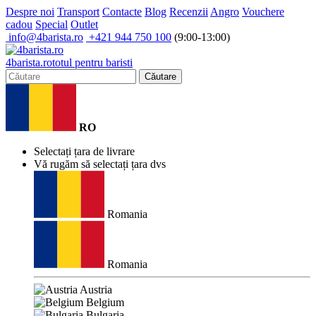
Despre noi
Transport
Contacte
Blog
Recenzii
Angro
Vouchere
cadou
Special
Outlet
info@4barista.ro
+421 944 750 100
(9:00-13:00)
4
barista
.ro
totul pentru baristi
Căutare
RO
Selectați țara de livrare
Vă rugăm să selectați țara dvs
Romania
Romania
Austria
Belgium
Bulgaria