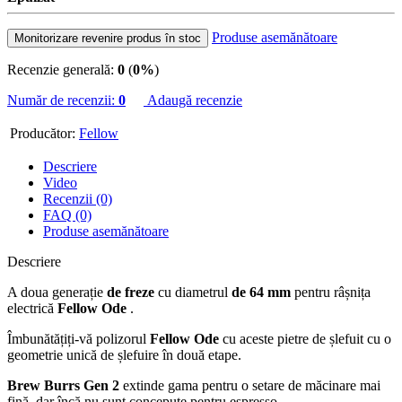
Produse asemănătoare
Monitorizare revenire produs în stoc
Recenzie generală:
0
(
0%
)
Număr de recenzii:
0
Adaugă recenzie
Producător:
Fellow
Descriere
Video
Recenzii (0)
FAQ (0)
Produse asemănătoare
Descriere
A doua generație
de freze
cu diametrul
de 64 mm
pentru râșnița
electrică
Fellow Ode
.
Îmbunătățiți-vă polizorul
Fellow Ode
cu aceste pietre de șlefuit cu o
geometrie unică de șlefuire în două etape.
Brew Burrs Gen 2
extinde gama pentru o setare de măcinare mai
fină, dar încă nu sunt concepute pentru espresso.