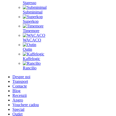
Staresso
Subminimal
Superkop
Timemore
WACACO
Outin
Kaffelogic
Rancilio
Despre noi
Transport
Contacte
Blog
Recenzii
Angro
Vouchere cadou
Special
Outlet