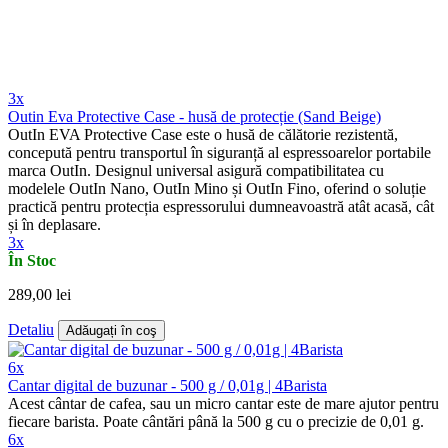
3x
Outin Eva Protective Case - husă de protecție (Sand Beige)
OutIn EVA Protective Case este o husă de călătorie rezistentă,
concepută pentru transportul în siguranță al espressoarelor portabile
marca OutIn. Designul universal asigură compatibilitatea cu
modelele OutIn Nano, OutIn Mino și OutIn Fino, oferind o soluție
practică pentru protecția espressorului dumneavoastră atât acasă, cât
și în deplasare.
3x
În Stoc
289,00 lei
Detaliu
Adăugați în coş
6x
Cantar digital de buzunar - 500 g / 0,01g | 4Barista
Acest cântar de cafea, sau un micro cantar este de mare ajutor pentru
fiecare barista. Poate cântări până la 500 g cu o precizie de 0,01 g.
6x