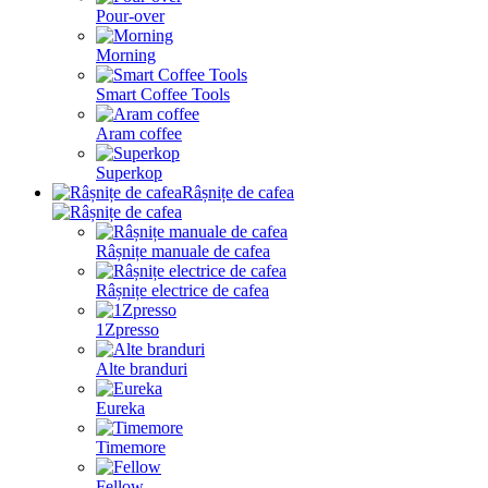
Pour-over
Morning
Smart Coffee Tools
Aram coffee
Superkop
Râșnițe de cafea
Râșnițe manuale de cafea
Râșnițe electrice de cafea
1Zpresso
Alte branduri
Eureka
Timemore
Fellow