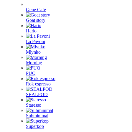
Gene Café
Goat story
Hario
La Pavoni
Mlynko
Morning
PUQ
Rok espresso
SEALPOD
Staresso
Subminimal
Superkop