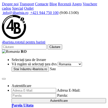
Despre noi
Transport
Contacte
Blog
Recenzii
Angro
Vouchere
cadou
Special
Outlet
info@4barista.ro
+421 944 750 100
(9:00-13:00)
4
barista
.ro
totul pentru baristi
Căutare
RO
Selectați țara de livrare
Vă rugăm să selectați țara dvs
Sau
Stai înăuntru
4barista.ro
Autentificare
Adresa E-Mail:
Parola:
Autentificare
Parola Uitata