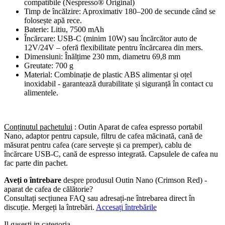
compatibile (Nespresso® Original)
Timp de încălzire: Aproximativ 180–200 de secunde când se
folosește apă rece.
Baterie: Litiu, 7500 mAh
Încărcare: USB-C (minim 10W) sau încărcător auto de
12V/24V – oferă flexibilitate pentru încărcarea din mers.
Dimensiuni: Înălțime 230 mm, diametru 69,8 mm
Greutate: 700 g
Material: Combinație de plastic ABS alimentar și oțel
inoxidabil - garantează durabilitate și siguranță în contact cu
alimentele.
Conținutul pachetului
: Outin Aparat de cafea espresso portabil
Nano, adaptor pentru capsule, filtru de cafea măcinată, cană de
măsurat pentru cafea (care servește și ca premper), cablu de
încărcare USB-C, cană de espresso integrată. Capsulele de cafea nu
fac parte din pachet.
Aveți o întrebare
despre produsul Outin Nano (Crimson Red) -
aparat de cafea de călătorie?
Consultați secțiunea FAQ sau adresați-ne întrebarea direct în
discuție. Mergeți la întrebări.
Accesați întrebările
Il gasesti in categoria