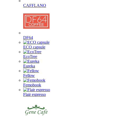
CAFFLANO
DF64
ECO capsule
EcoTree
Eureka
Fellow
Femobook
Flair espresso