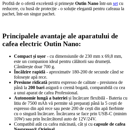
Profită de o ofertă excelentă și primește
Outin Nano
într-un
set
cu
reducere, cu husă de protecție - o soluție elegantă pentru cafeaua la
pachet, într-un singur pachet.
Principalele avantaje ale aparatului de
cafea electric Outin Nano:
Compact și ușor
- cu dimensiunile de 230 mm x 69,8 mm,
este un companion ideal pentru călătorii sau drumeții.
Cântărește doar 700 g.
Încălzire rapidă
- aproximativ 180-200 de secunde când se
folosește apă rece.
Presiune ridicată
pentru espresso de calitate - presiunea de
până la
200 bari
asigură o cremă bogată, comparabilă cu cea
a unui aparat de cafea Professional.
Autonomie lungă a bateriei
și încărcare flexibilă - Bateria cu
litiu de 7500 mAh vă permite să preparați până la 5 cești de
espresso din apă rece sau peste 200 de cești din apă fierbinte
cu o singură încărcare. Încărcarea se face prin USB-C (minim
10W) sau prin încărcătorul auto de 12V/24V.
Compatibil atât cu cafea măcinată, cât și cu
capsule de cafea
Nespresso® Original.