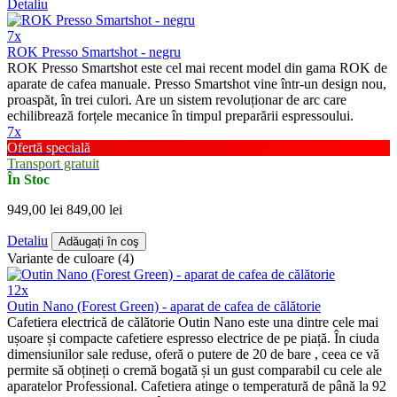
Detaliu
7x
ROK Presso Smartshot - negru
ROK Presso Smartshot este cel mai recent model din gama ROK de
aparate de cafea manuale. Presso Smartshot vine într-un design nou,
proaspăt, în trei culori. Are un sistem revoluționar de arc care
echilibrează forțele mecanice în timpul preparării espressoului.
7x
Ofertă specială
Transport gratuit
În Stoc
949,00 lei
849,00 lei
Detaliu
Adăugați în coş
Variante de culoare (4)
12x
Outin Nano (Forest Green) - aparat de cafea de călătorie
Cafetiera electrică de călătorie Outin Nano este una dintre cele mai
ușoare și compacte cafetiere espresso electrice de pe piață. În ciuda
dimensiunilor sale reduse, oferă o putere de 20 de bare , ceea ce vă
permite să obțineți o cremă bogată și un gust comparabil cu cele ale
aparatelor Professional. Cafetiera atinge o temperatură de până la 92