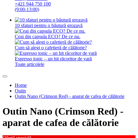
+421 944 750 100
(9:00-13:00)
10 sfaturi pentru o băutură grozavă
Ceai din capsula ECO? De ce nu.
Cum să alegi o cafetieră de călătorie?
Espresso tonic – un hit răcoritor de vară
Toate articolele
Home
Outin
Outin Nano (Crimson Red) - aparat de cafea de călătorie
Outin Nano (Crimson Red) -
aparat de cafea de călătorie
Ofertă specială