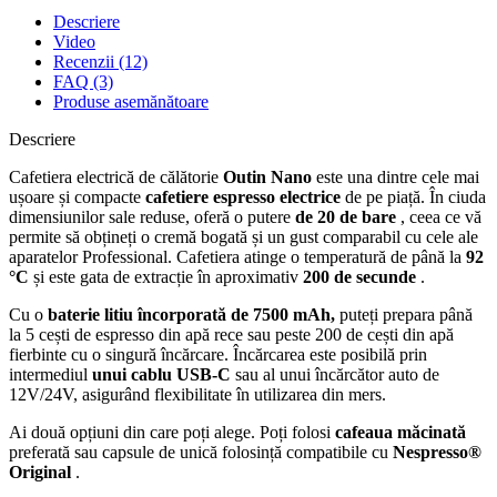
Descriere
Video
Recenzii (12)
FAQ (3)
Produse asemănătoare
Descriere
Cafetiera electrică de călătorie
Outin Nano
este una dintre cele mai
ușoare și compacte
cafetiere espresso electrice
de pe piață. În ciuda
dimensiunilor sale reduse, oferă o putere
de 20 de bare
, ceea ce vă
permite să obțineți o cremă bogată și un gust comparabil cu cele ale
aparatelor Professional. Cafetiera atinge o temperatură de până la
92
°C
și este gata de extracție în aproximativ
200 de secunde
.
Cu o
baterie litiu încorporată de 7500 mAh,
puteți prepara până
la 5 cești de espresso din apă rece sau peste 200 de cești din apă
fierbinte cu o singură încărcare. Încărcarea este posibilă prin
intermediul
unui cablu USB-C
sau al unui încărcător auto de
12V/24V, asigurând flexibilitate în utilizarea din mers.
Ai două opțiuni din care poți alege. Poți folosi
cafeaua măcinată
preferată sau capsule de unică folosință compatibile cu
Nespresso®
Original
.