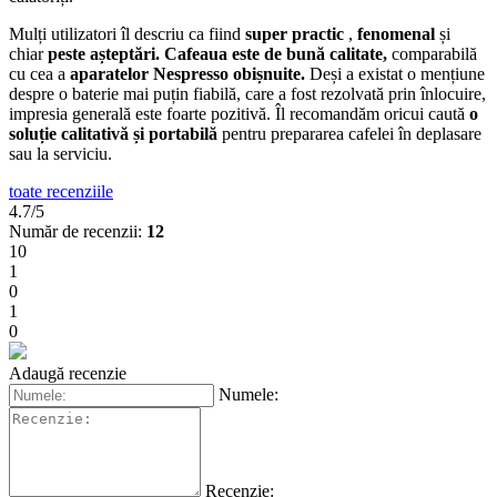
Mulți utilizatori îl descriu ca fiind
super practic
,
fenomenal
și
chiar
peste așteptări. Cafeaua este de bună calitate,
comparabilă
cu cea a
aparatelor Nespresso obișnuite.
Deși a existat o mențiune
despre o baterie mai puțin fiabilă, care a fost rezolvată prin înlocuire,
impresia generală este foarte pozitivă. Îl recomandăm oricui caută
o
soluție calitativă și portabilă
pentru prepararea cafelei în deplasare
sau la serviciu.
toate recenziile
4.7/5
Număr de recenzii:
12
10
1
0
1
0
Adaugă recenzie
Numele:
Recenzie: