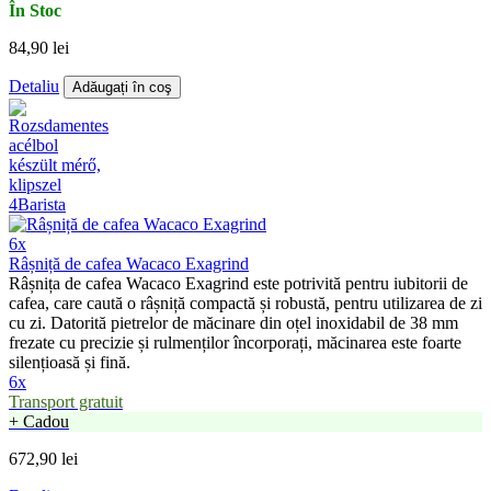
În Stoc
84,90 lei
Detaliu
Adăugați în coş
6x
Râșniță de cafea Wacaco Exagrind
Râșnița de cafea Wacaco Exagrind este potrivită pentru iubitorii de
cafea, care caută o râșniță compactă și robustă, pentru utilizarea de zi
cu zi. Datorită pietrelor de măcinare din oțel inoxidabil de 38 mm
frezate cu precizie și rulmenților încorporați, măcinarea este foarte
silențioasă și fină.
6x
Transport gratuit
+ Cadou
672,90 lei