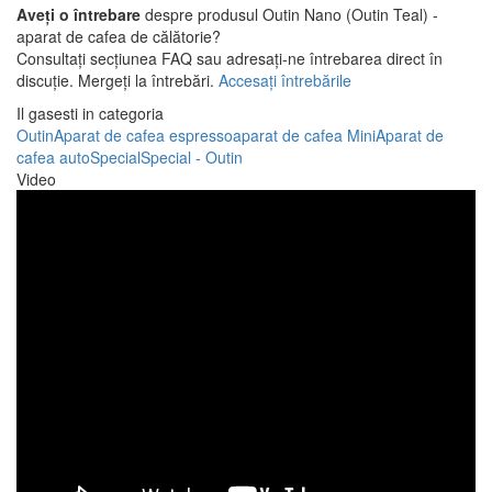
Aveți o întrebare
despre produsul Outin Nano (Outin Teal) -
aparat de cafea de călătorie?
Consultați secțiunea FAQ sau adresați-ne întrebarea direct în
discuție. Mergeți la întrebări.
Accesați întrebările
Il gasesti in categoria
Outin
Aparat de cafea espresso
aparat de cafea Mini
Aparat de
cafea auto
Special
Special - Outin
Video