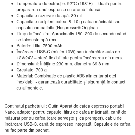
Temperatura de extracție: 92°C (198°F) – ideală pentru
prepararea unui espresso cu aromă intensă
Capacitate rezervor de apă: 80 ml
Capacitate recipient cafea: 8–10 g cafea măcinată sau
capsule compatibile (Nespresso® Original)
Timp de încălzire: Aproximativ 180–200 de secunde când
se folosește apă rece.
Baterie: Litiu, 7500 mAh
Încărcare: USB-C (minim 10W) sau încărcător auto de
12V/24V – oferă flexibilitate pentru încărcarea din mers.
Dimensiuni: Înălțime 230 mm, diametru 69,8 mm
Greutate: 700 g
Material: Combinație de plastic ABS alimentar și oțel
inoxidabil - garantează durabilitate și siguranță în contact
cu alimentele.
Conținutul pachetului
: Outin Aparat de cafea espresso portabil
Nano, adaptor pentru capsule, filtru de cafea măcinată, cană de
măsurat pentru cafea (care servește și ca premper), cablu de
încărcare USB-C, cană de espresso integrată. Capsulele de cafea
nu fac parte din pachet.