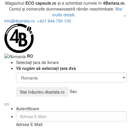
Magazinul
ECO capsule.ro
și-a schimbat numele în
4Barista.ro
.
Contul și comenzile dumneavoastră rămân neschimbate.
Mai
×
multe detalii
.
info@4barista.ro
+421 944 750 100
RO
Selectați țara de livrare
Vă rugăm să selectați țara dvs
Sau
Stai înăuntru
4barista.ro
Autentificare
Adresa E-Mail: