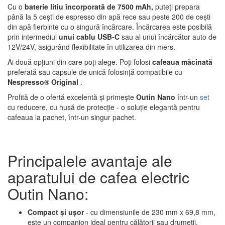
Cu o
baterie litiu încorporată de 7500 mAh,
puteți prepara
până la 5 cești de espresso din apă rece sau peste 200 de cești
din apă fierbinte cu o singură încărcare. Încărcarea este posibilă
prin intermediul
unui cablu USB-C
sau al unui încărcător auto de
12V/24V, asigurând flexibilitate în utilizarea din mers.
Ai două opțiuni din care poți alege. Poți folosi
cafeaua măcinată
preferată sau capsule de unică folosință compatibile cu
Nespresso® Original
.
Profită de o ofertă excelentă și primește
Outin Nano
într-un
set
cu reducere, cu husă de protecție - o soluție elegantă pentru
cafeaua la pachet, într-un singur pachet.
Principalele avantaje ale
aparatului de cafea electric
Outin Nano:
Compact și ușor
- cu dimensiunile de 230 mm x 69,8 mm,
este un companion ideal pentru călătorii sau drumeții.