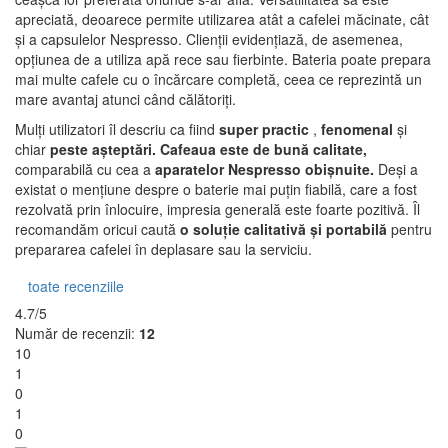
apreciată, deoarece permite utilizarea atât a cafelei măcinate, cât
și a capsulelor Nespresso. Clienții evidențiază, de asemenea,
opțiunea de a utiliza apă rece sau fierbinte. Bateria poate prepara
mai multe cafele cu o încărcare completă, ceea ce reprezintă un
mare avantaj atunci când călătoriți.
Mulți utilizatori îl descriu ca fiind
super practic
,
fenomenal
și
chiar
peste așteptări. Cafeaua este de bună calitate,
comparabilă cu cea a
aparatelor Nespresso obișnuite.
Deși a
existat o mențiune despre o baterie mai puțin fiabilă, care a fost
rezolvată prin înlocuire, impresia generală este foarte pozitivă. Îl
recomandăm oricui caută
o soluție calitativă și portabilă
pentru
prepararea cafelei în deplasare sau la serviciu.
toate recenziile
4.7/5
Număr de recenzii:
12
10
1
0
1
0