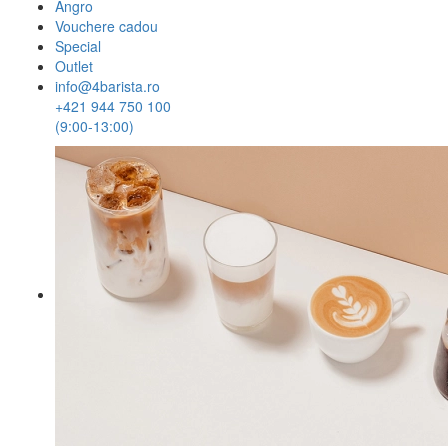
Angro
Vouchere cadou
Special
Outlet
info@4barista.ro
+421 944 750 100
(9:00-13:00)