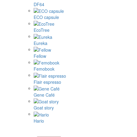
DF64
ECO capsule
EcoTree
Eureka
Fellow
Femobook
Flair espresso
Gene Café
Goat story
Hario