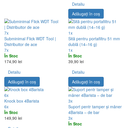
Detaliu
Adăugați în coş
7x
1x
Subminimal Flick WDT Tool |
Sită pentru portafiltru 51 mm
Distribuitor de ace
dublă (14–16 g)
7x
1x
În Stoc
În Stoc
174,90 lei
39,90 lei
Detaliu
Detaliu
Adăugați în coş
Adăugați în coş
6x
Knock box 4Barista
3x
6x
Suport pentr tamper și mâner
În Stoc
4Barista – de bar
149,90 lei
3x
În Stoc