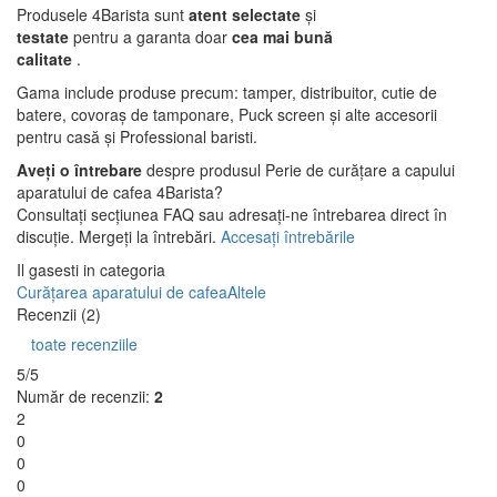
Produsele 4Barista sunt
atent selectate
și
testate
pentru a garanta doar
cea mai bună
calitate
.
Gama include produse precum: tamper, distribuitor, cutie de
batere, covoraș de tamponare, Puck screen și alte accesorii
pentru casă și Professional baristi.
Aveți o întrebare
despre produsul Perie de curățare a capului
aparatului de cafea 4Barista?
Consultați secțiunea FAQ sau adresați-ne întrebarea direct în
discuție. Mergeți la întrebări.
Accesați întrebările
Il gasesti in categoria
Curățarea aparatului de cafea
Altele
Recenzii (2)
toate recenziile
5/5
Număr de recenzii:
2
2
0
0
0