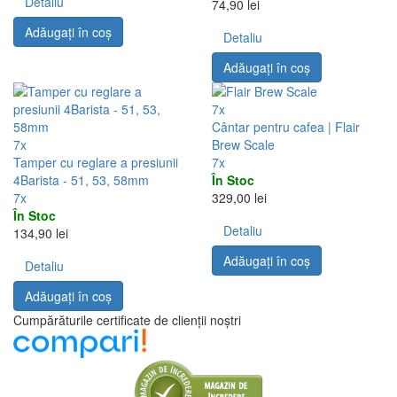
Detaliu
74,90 lei
Adăugați în coş
Detaliu
Adăugați în coş
7x
Cântar pentru cafea | Flair
7x
Brew Scale
Tamper cu reglare a presiunii
7x
4Barista - 51, 53, 58mm
În Stoc
7x
329,00 lei
În Stoc
Detaliu
134,90 lei
Adăugați în coş
Detaliu
Adăugați în coş
Cumpărăturile certificate de clienții noștri