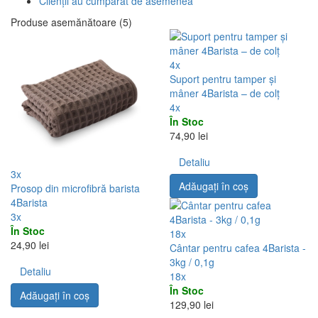
Clienții au cumpărat de asemenea
Produse asemănătoare (5)
4x
Suport pentru tamper și
mâner 4Barista – de colț
4x
În Stoc
74,90 lei
Detaliu
3x
Adăugați în coş
Prosop din microfibră barista
4Barista
3x
În Stoc
18x
24,90 lei
Cântar pentru cafea 4Barista -
3kg / 0,1g
Detaliu
18x
În Stoc
Adăugați în coş
129,90 lei