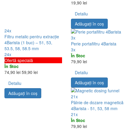
19,90 lei
Detaliu
Adăugați în coş
24x
Filtru metalic pentru extracție
3x
4Barista (1 buc) – 51, 53,
Perie portafiltru 4Barista
53.5, 58, 58.5 mm
3x
24x
În Stoc
Ofertă specială
79,90 lei
În Stoc
74,90 lei
59,90 lei
Detaliu
Adăugați în coş
Detaliu
Adăugați în coş
21x
Pâlnie de dozare magnetică
4Barista - 51, 53, 58 mm
21x
În Stoc
79,90 lei