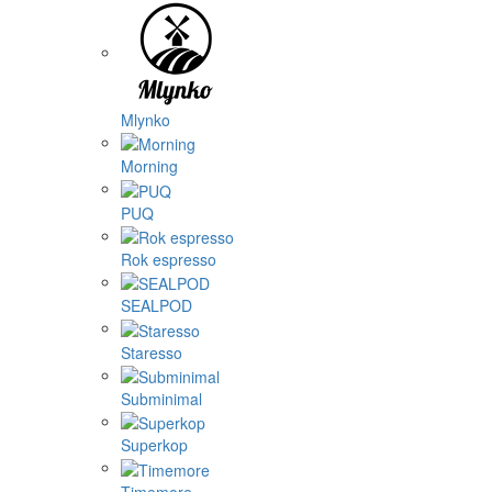
Mlynko
Morning
PUQ
Rok espresso
SEALPOD
Staresso
Subminimal
Superkop
Timemore