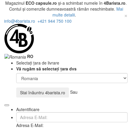
Magazinul
ECO capsule.ro
și-a schimbat numele în
4Barista.ro
.
Contul și comenzile dumneavoastră rămân neschimbate.
Mai
×
multe detalii
.
info@4barista.ro
+421 944 750 100
RO
Selectați țara de livrare
Vă rugăm să selectați țara dvs
Sau
Stai înăuntru
4barista.ro
Autentificare
Adresa E-Mail: