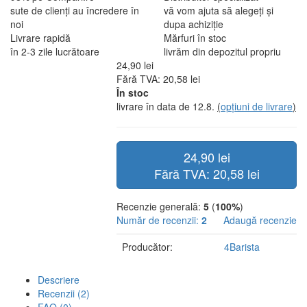
sute de clienți au încredere în
vă vom ajuta să alegeți și
noi
dupa achiziție
Livrare rapidă
Mărfuri în stoc
în 2-3 zile lucrătoare
livrăm din depozitul propriu
24,90 lei
Fără TVA: 20,58 lei
În stoc
livrare în data de 12.8.
(
opțiuni de livrare
)
24,90 lei
Fără TVA: 20,58 lei
Recenzie generală:
5
(
100%
)
Număr de recenzii:
2
Adaugă recenzie
Producător:
4Barista
Descriere
Recenzii (2)
FAQ (0)