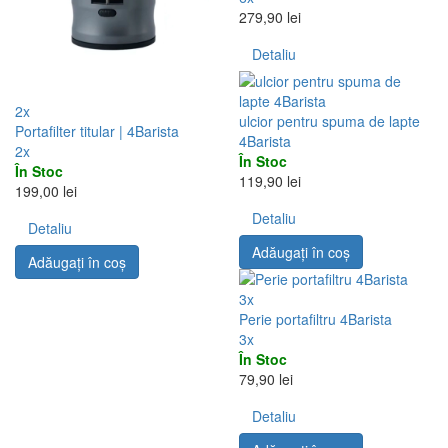
279,90 lei
Detaliu
2x
ulcior pentru spuma de lapte
Portafilter titular | 4Barista
4Barista
2x
În Stoc
În Stoc
119,90 lei
199,00 lei
Detaliu
Detaliu
Adăugați în coş
Adăugați în coş
3x
Perie portafiltru 4Barista
3x
În Stoc
79,90 lei
Detaliu