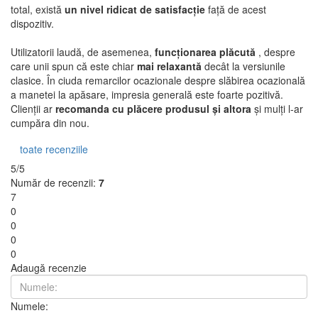
total, există
un nivel ridicat de satisfacție
față de acest
dispozitiv.
Utilizatorii laudă, de asemenea,
funcționarea plăcută
, despre
care unii spun că este chiar
mai relaxantă
decât la versiunile
clasice. În ciuda remarcilor ocazionale despre slăbirea ocazională
a manetei la apăsare, impresia generală este foarte pozitivă.
Clienții ar
recomanda cu plăcere produsul și altora
și mulți l-ar
cumpăra din nou.
toate recenziile
5/5
Număr de recenzii:
7
7
0
0
0
0
Adaugă recenzie
Numele: