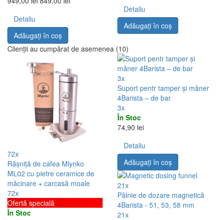
949,00 lei
849,00 lei
Detaliu
Detaliu
Adăugați în coş
Adăugați în coş
Clienții au cumpărat de asemenea (10)
3x
Suport pentr tamper și mâner
4Barista – de bar
3x
În Stoc
74,90 lei
Detaliu
72x
Adăugați în coş
Râșniță de cafea Mlynko
ML02 cu pietre ceramice de
măcinare + carcasă moale
21x
72x
Pâlnie de dozare magnetică
Ofertă specială
4Barista - 51, 53, 58 mm
În Stoc
21x