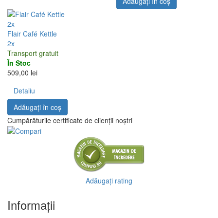
Adăugați în coş
2x
Flair Café Kettle
2x
Transport gratuit
În Stoc
509,00 lei
Detaliu
Adăugați în coş
Cumpărăturile certificate de clienții noștri
Adăugați rating
Informaţii