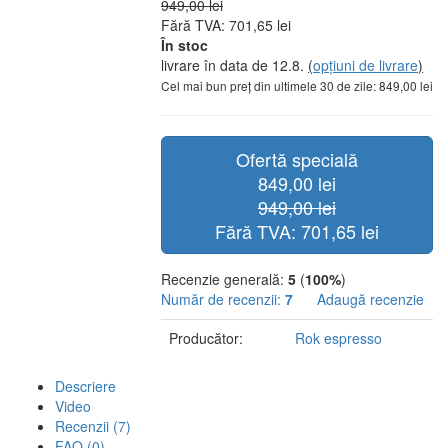
949,00 lei
Fără TVA: 701,65 lei
În stoc
livrare în data de 12.8.
(
opțiuni de livrare
)
Cel mai bun preț din ultimele 30 de zile: 849,00 lei
Ofertă specială
849,00 lei
949,00 lei
Fără TVA: 701,65 lei
Recenzie generală:
5
(
100%
)
Număr de recenzii:
7
Adaugă recenzie
Producător:
Rok espresso
Descriere
Video
Recenzii (7)
FAQ (0)