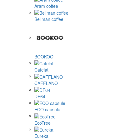
Aram coffee
Bellman coffee
BOOKOO
Cafelat
CAFFLANO
DF64
ECO capsule
EcoTree
Eureka