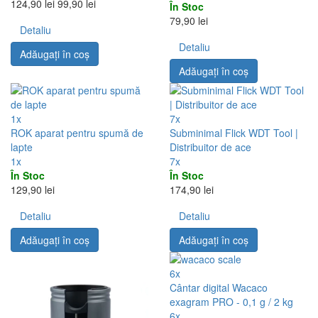
124,90 lei
99,90 lei
În Stoc
79,90 lei
Detaliu
Detaliu
Adăugați în coş
Adăugați în coş
1x
7x
ROK aparat pentru spumă de
Subminimal Flick WDT Tool |
lapte
Distribuitor de ace
1x
7x
În Stoc
În Stoc
129,90 lei
174,90 lei
Detaliu
Detaliu
Adăugați în coş
Adăugați în coş
6x
Cântar digital Wacaco
exagram PRO - 0,1 g / 2 kg
6x