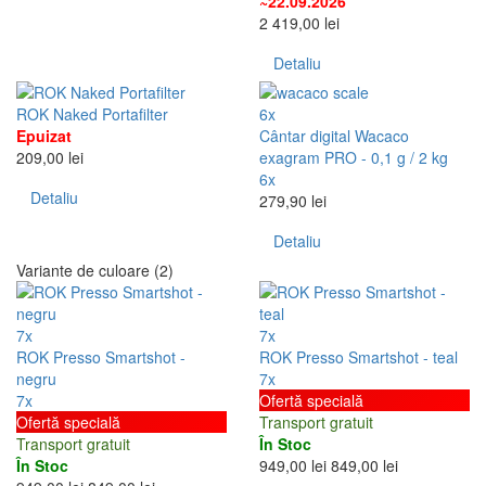
~22.09.2026
2 419,00 lei
Detaliu
ROK Naked Portafilter
6x
Epuizat
Cântar digital Wacaco
209,00 lei
exagram PRO - 0,1 g / 2 kg
6x
Detaliu
279,90 lei
Detaliu
Variante de culoare (2)
7x
7x
ROK Presso Smartshot -
ROK Presso Smartshot - teal
negru
7x
7x
Ofertă specială
Ofertă specială
Transport gratuit
Transport gratuit
În Stoc
În Stoc
949,00 lei
849,00 lei