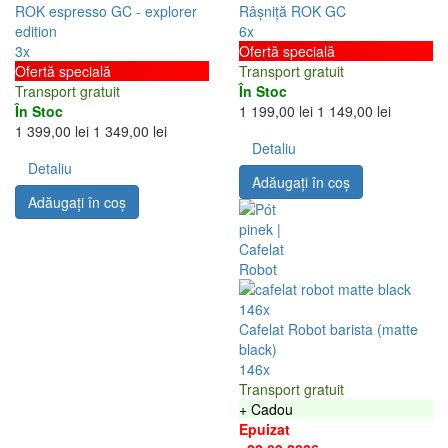
ROK espresso GC - explorer
Râșniță ROK GC
edition
6x
3x
Ofertă specială
Ofertă specială
Transport gratuit
Transport gratuit
În Stoc
În Stoc
1 199,00 lei
1 149,00 lei
1 399,00 lei
1 349,00 lei
Detaliu
Detaliu
Adăugați în coş
Adăugați în coş
146x
Cafelat Robot barista (matte
black)
146x
Transport gratuit
+ Cadou
Epuizat