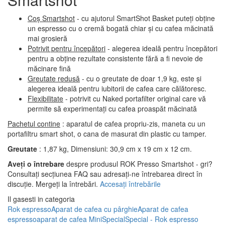
Coș Smartshot
- cu ajutorul SmartShot Basket puteți obține
un espresso cu o cremă bogată chiar și cu cafea măcinată
mai grosieră
Potrivit pentru începători
- alegerea ideală pentru începători
pentru a obține rezultate consistente fără a fi nevoie de
măcinare fină
Greutate redusă
- cu o greutate de doar 1,9 kg, este și
alegerea ideală pentru iubitorii de cafea care călătoresc.
Flexibilitate
- potrivit cu Naked portafilter original care vă
permite să experimentați cu cafea proaspăt măcinată
Pachetul contine
: aparatul de cafea propriu-zis, maneta cu un
portafiltru smart shot, o cana de masurat din plastic cu tamper.
Greutate
: 1,87 kg, Dimensiuni: 30,9 cm x 19 cm x 12 cm.
Aveți o întrebare
despre produsul ROK Presso Smartshot - gri?
Consultați secțiunea FAQ sau adresați-ne întrebarea direct în
discuție. Mergeți la întrebări.
Accesați întrebările
Il gasesti in categoria
Rok espresso
Aparat de cafea cu pârghie
Aparat de cafea
espresso
aparat de cafea Mini
Special
Special - Rok espresso