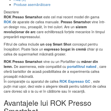
Produse asemănătoare
Descriere
ROK Presso Smartshot
este cel mai recent model din gama
ROK
de aparate de cafea manuale.
Presso Smartshot
vine într-
un design nou, proaspăt, în trei culori. Are un
sistem
revoluționar de arc
care echilibrează forțele mecanice în timpul
preparării espressoului.
Filtrul de cafea include
un coș Smart Shot
conceput pentru
începători. Poate face un
espresso bogat în cremă
chiar și cu
cafea de supermarket măcinată grosier.
ROK Presso Smartshot
vine cu un Portafilter cu
mâner din
lemn.
De asemenea, este compatibil cu
portafiltrul naked
, care
oferă baristilor de acasă posibilitatea de a experimenta cafea
proaspăt măcinată.
În comparație cu aparatul de cafea
ROK Espresso GC
, este
puțin mai ușor, deci este o alegere ideală pentru iubitorii de cafea
care doresc să o ia cu ei în călătorie sau în vacanță.
Avantajele lui ROK Presso
Smartshot