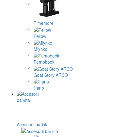
Timemore
Fellow
Mlynko
Femobook
Goat Story ARCO
Hario
Accesorii barista