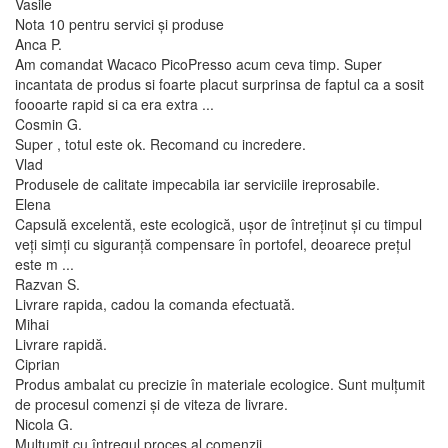
Vasile
Nota 10 pentru servici și produse
Anca P.
Am comandat Wacaco PicoPresso acum ceva timp. Super
incantata de produs si foarte placut surprinsa de faptul ca a sosit
foooarte rapid si ca era extra ...
Cosmin G.
Super , totul este ok. Recomand cu incredere.
Vlad
Produsele de calitate impecabila iar serviciile ireprosabile.
Elena
Capsulă excelentă, este ecologică, ușor de întreținut și cu timpul
veți simți cu siguranță compensare în portofel, deoarece prețul
este m ...
Razvan S.
Livrare rapida, cadou la comanda efectuată.
Mihai
Livrare rapidă.
Ciprian
Produs ambalat cu precizie în materiale ecologice. Sunt mulțumit
de procesul comenzi și de viteza de livrare.
Nicola G.
Mulțumit cu întregul proces al comenzii.