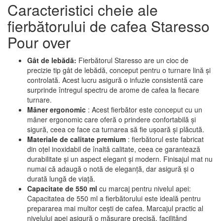
Caracteristici cheie ale
fierbătorului de cafea Staresso
Pour over
Gât de lebădă:
Fierbătorul Staresso are un cioc de
precizie tip gât de lebădă, conceput pentru o turnare lină și
controlată. Acest lucru asigură o infuzie consistentă care
surprinde întregul spectru de arome de cafea la fiecare
turnare.
Mâner ergonomic
: Acest fierbător este conceput cu un
mâner ergonomic care oferă o prindere confortabilă și
sigură, ceea ce face ca turnarea să fie ușoară și plăcută.
Materiale de calitate premium
: fierbătorul este fabricat
din oțel inoxidabil de înaltă calitate, ceea ce garantează
durabilitate și un aspect elegant și modern. Finisajul mat nu
numai că adaugă o notă de eleganță, dar asigură și o
durată lungă de viață.
Capacitate de 550 ml
cu marcaj pentru nivelul apei:
Capacitatea de 550 ml a fierbătorului este ideală pentru
prepararea mai multor cești de cafea. Marcajul practic al
nivelului apei asigură o măsurare precisă, facilitând