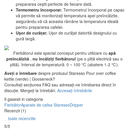
prepararea ceștii perfecte de fiecare dată.
Termometru încorporat:
Termometrul încorporat pe capac
vă permite să monitorizați temperatura apei preîncălzite,
asigurându-vă că aceasta rămâne la temperatura ideală
pentru prepararea cafelei.
Ușor de curățat:
Ușor de curățat datorită designului cu
gură largă.
Fierbătorul este special conceput pentru utilizare cu
apă
preîncălzită
,
nu încălziți fierbătorul
(pe o plită electrică sau o
plită). Interval de temperatură: 0 ~ 100 ℃ (abatere 1-2 ℃).
Aveți o întrebare
despre produsul Staresso Pour over coffee
kettle (verde) | Gooseneck?
Consultați secțiunea FAQ sau adresați-ne întrebarea direct în
discuție. Mergeți la întrebări.
Accesați întrebările
Il gasesti in categoria
Fierbător
Aparate de cafea Staresso
Dripper
Recenzii (1)
toate recenziile
5/5