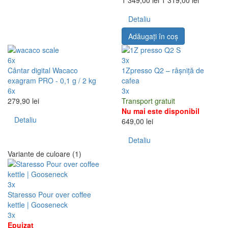
1 349,00 lei
1 319,00 lei
Detaliu
Adăugați în coş
6x
3x
Cântar digital Wacaco
1Zpresso Q2 – râșniță de
exagram PRO - 0,1 g / 2 kg
cafea
6x
3x
279,90 lei
Transport gratuit
Nu mai este disponibil
Detaliu
649,00 lei
Detaliu
Variante de culoare (1)
3x
Staresso Pour over coffee
kettle | Gooseneck
3x
Epuizat