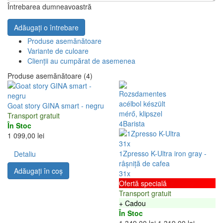
Întrebarea dumneavoastră
Adăugați o întrebare
Produse asemănătoare
Variante de culoare
Clienții au cumpărat de asemenea
Produse asemănătoare (4)
Goat story GINA smart - negru
Transport gratuit
În Stoc
1 099,00 lei
31x
1Zpresso K-Ultra iron gray -
Detaliu
râșniță de cafea
Adăugați în coş
31x
Ofertă specială
Transport gratuit
+ Cadou
În Stoc