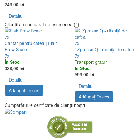
249,00 lei
Detaliu
Clienții au cumpărat de asemenea (2)
7x
Cântar pentru cafea | Flair
7x
Brew Scale
1Zpresso Q - râșniță de cafea
7x
7x
În Stoc
Transport gratuit
329,00 lei
În Stoc
599,00 lei
Detaliu
Detaliu
Adăugați în coş
Adăugați în coş
Cumpărăturile certificate de clienții noștri