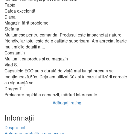
Fabio
Cafea excelentă
Diana
Magazin fără probleme
Stefana
Multumesc pentru comanda! Produsul este impachetat nature
friendly, iar totul este de o calitate superioara. Am apreciat foarte
mult micile detalii a ...
Constantin
Mulțumit cu produs și cu magazin
Vlad S.
Capsulele ECO au o durată de viață mai lungă precum se
menționează,50x. Deja am utilizat 60x și în cazul utilizării corecte
cu siguranță vo ...
Dragos T.
Prelucrare rapidă a comenzii, mărfuri interesante
Adăugați rating
Informaţii
Despre noi
Returnare gratuită a produselor