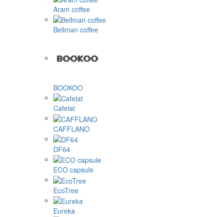
Aram coffee
Bellman coffee
BOOKOO
Cafelat
CAFFLANO
DF64
ECO capsule
EcoTree
Eureka