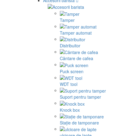
Accesorii barista
Tamper
Tamper automat
Distribuitor
Cântare de cafea
Puck screen
WDT tool
Suport pentru tamper
Knock box
Stație de tamponare
ulcioare de lapte