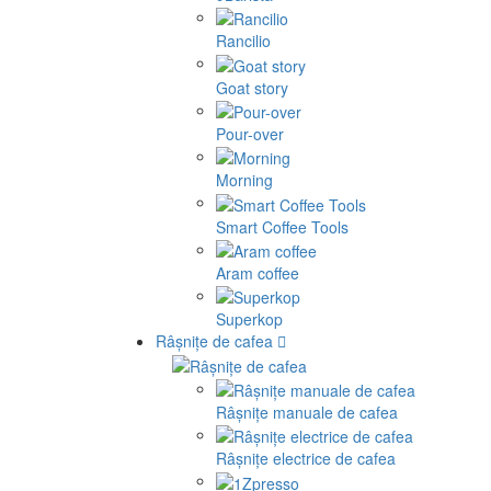
Rancilio
Goat story
Pour-over
Morning
Smart Coffee Tools
Aram coffee
Superkop
Râșnițe de cafea
Râșnițe manuale de cafea
Râșnițe electrice de cafea