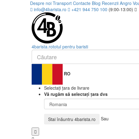
Despre noi
Transport
Contacte
Blog
Recenzii
Angro
Vo
info@4barista.ro
+421 944 750 100
(9:00-13:00)
4
barista
.ro
totul pentru baristi
RO
Selectați țara de livrare
Vă rugăm să selectați țara dvs
Sau
Stai înăuntru
4barista.ro