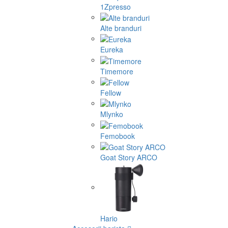
1Zpresso
Alte branduri
Eureka
Timemore
Fellow
Mlynko
Femobook
Goat Story ARCO
Hario