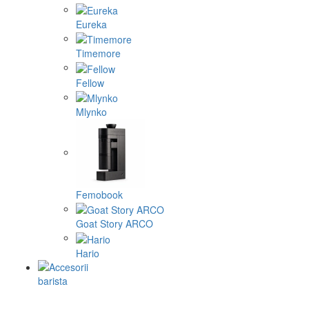
Eureka
Timemore
Fellow
Mlynko
Femobook
Goat Story ARCO
Hario