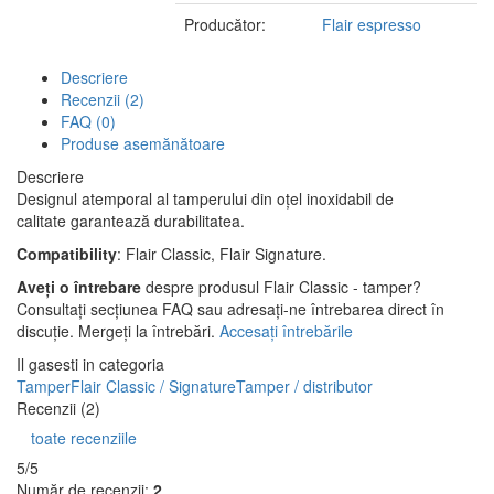
Producător:
Flair espresso
Descriere
Recenzii (2)
FAQ (0)
Produse asemănătoare
Descriere
Designul atemporal al tamperului din oțel inoxidabil de
calitate garantează durabilitatea.
Compatibility
: Flair Classic, Flair Signature.
Aveți o întrebare
despre produsul Flair Classic - tamper?
Consultați secțiunea FAQ sau adresați-ne întrebarea direct în
discuție. Mergeți la întrebări.
Accesați întrebările
Il gasesti in categoria
Tamper
Flair Classic / Signature
Tamper / distributor
Recenzii (2)
toate recenziile
5/5
Număr de recenzii:
2