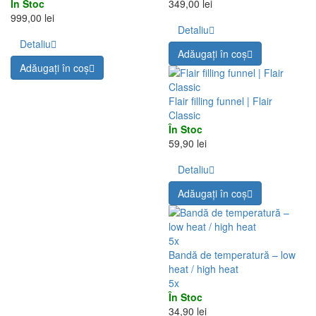
În Stoc
349,00 lei
999,00 lei
Detaliu
Detaliu
Adăugați în coş
Adăugați în coş
Flair filling funnel | Flair
Classic
În Stoc
59,90 lei
Detaliu
Adăugați în coş
5x
Bandă de temperatură – low
heat / high heat
5x
În Stoc
34,90 lei