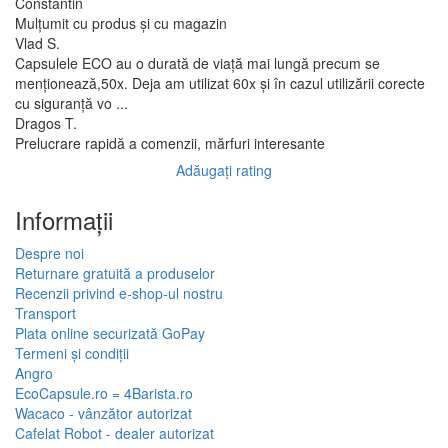
Constantin
Mulțumit cu produs și cu magazin
Vlad S.
Capsulele ECO au o durată de viață mai lungă precum se
menționează,50x. Deja am utilizat 60x și în cazul utilizării corecte
cu siguranță vo ...
Dragos T.
Prelucrare rapidă a comenzii, mărfuri interesante
Adăugați rating
Informaţii
Despre noi
Returnare gratuită a produselor
Recenzii privind e-shop-ul nostru
Transport
Plata online securizată GoPay
Termeni și condiții
Angro
EcoCapsule.ro = 4Barista.ro
Wacaco - vânzător autorizat
Cafelat Robot - dealer autorizat