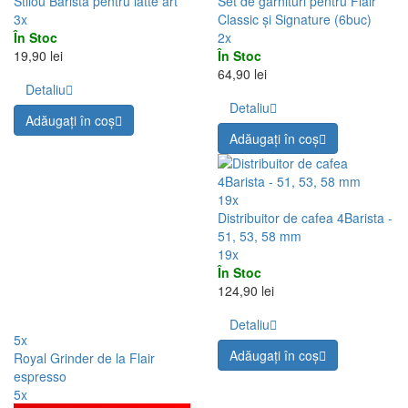
Stilou Barista pentru latte art
Set de garnituri pentru Flair
3x
Classic și Signature (6buc)
În Stoc
2x
19,90 lei
În Stoc
64,90 lei
Detaliu
Detaliu
Adăugați în coş
Adăugați în coş
19x
Distribuitor de cafea 4Barista -
51, 53, 58 mm
19x
În Stoc
124,90 lei
Detaliu
5x
Adăugați în coş
Royal Grinder de la Flair
espresso
5x