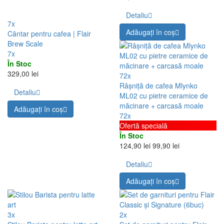
Detaliu
7x
Adăugați în coş
Cântar pentru cafea | Flair
Brew Scale
7x
În Stoc
329,00 lei
72x
Râșniță de cafea Mlynko
Detaliu
ML02 cu pietre ceramice de
măcinare + carcasă moale
Adăugați în coş
72x
Ofertă specială
În Stoc
124,90 lei
99,90 lei
Detaliu
Adăugați în coş
3x
2x