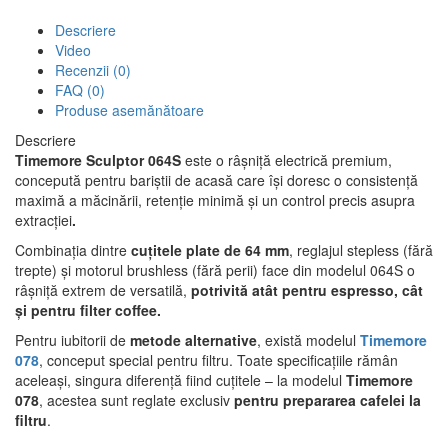
Descriere
Video
Recenzii (0)
FAQ (0)
Produse asemănătoare
Descriere
Timemore Sculptor 064S
este o râșniță electrică premium,
concepută pentru bariștii de acasă care își doresc o consistență
maximă a măcinării, retenție minimă și un control precis asupra
extracției
.
Combinația dintre
cuțitele plate de 64 mm
, reglajul stepless (fără
trepte) și motorul brushless (fără perii) face din modelul 064S o
râșniță extrem de versatilă,
potrivită atât pentru espresso, cât
și pentru filter coffee.
Pentru iubitorii de
metode alternative
, există modelul
Timemore
078
, conceput special pentru filtru. Toate specificațiile rămân
aceleași, singura diferență fiind cuțitele – la modelul
Timemore
078
, acestea sunt reglate exclusiv
pentru prepararea cafelei la
filtru
.