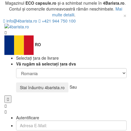
Magazinul
ECO capsule.ro
și-a schimbat numele în
4Barista.ro
.
Contul și comenzile dumneavoastră rămân neschimbate.
Mai
×
multe detalii
.
info@4barista.ro
+421 944 750 100
RO
Selectați țara de livrare
Vă rugăm să selectați țara dvs
Sau
Stai înăuntru
4barista.ro
Autentificare