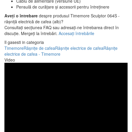
Cablu de alimentare (versiune UE)
Pensulă de curățare și accesorii pentru întreținere
Aveți o întrebare
despre produsul Timemore Sculptor 064S -
râșniță electrică de cafea (alb)?
Consultați secțiunea FAQ sau adresați-ne întrebarea direct în
discuție. Mergeți la întrebări.
Accesați întrebările
Il gasesti in categoria
Timemore
Râșnițe de cafea
Râșnițe electrice de cafea
Râșnițe
electrice de cafea - Timemore
Video