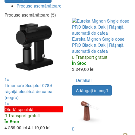
Produse asemănătoare
Produse asemănătoare (5)
Eureka Mignon Single dose
PRO Black & Oak | Râșniță
automată de cafea
Transport gratuit
În Stoc
3 249,00 lei
1x
Detaliu
Timemore Sculptor 078S -
Adăugați în coş
râșniță electrică de cafea
(negru)
1x
Ofertă specială
Transport gratuit
În Stoc
4 259,00 lei
4 119,00 lei