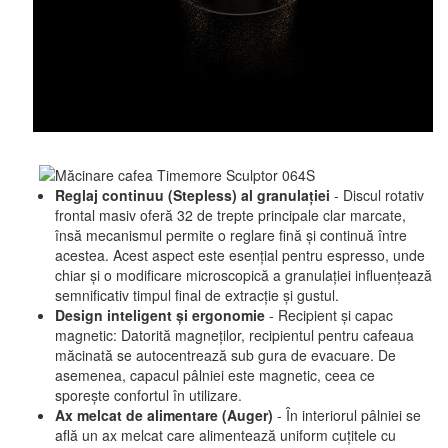
Reglaj continuu (Stepless) al granulației
- Discul rotativ
frontal masiv oferă 32 de trepte principale clar marcate,
însă mecanismul permite o reglare fină și continuă între
acestea. Acest aspect este esențial pentru espresso, unde
chiar și o modificare microscopică a granulației influențează
semnificativ timpul final de extracție și gustul.
Design inteligent și ergonomie
- Recipient și capac
magnetic: Datorită magneților, recipientul pentru cafeaua
măcinată se autocentrează sub gura de evacuare. De
asemenea, capacul pâlniei este magnetic, ceea ce
sporește confortul în utilizare.
Ax melcat de alimentare (Auger)
- În interiorul pâlniei se
află un ax melcat care alimentează uniform cuțitele cu