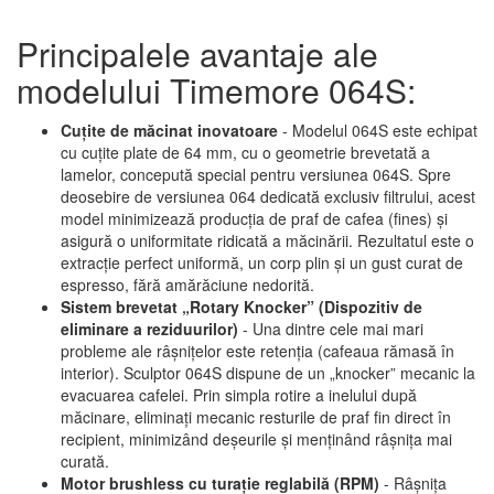
Principalele avantaje ale
modelului Timemore 064S:
Cuțite de măcinat inovatoare
- Modelul 064S este echipat
cu cuțite plate de 64 mm, cu o geometrie brevetată a
lamelor, concepută special pentru versiunea 064S. Spre
deosebire de versiunea 064 dedicată exclusiv filtrului, acest
model minimizează producția de praf de cafea (fines) și
asigură o uniformitate ridicată a măcinării. Rezultatul este o
extracție perfect uniformă, un corp plin și un gust curat de
espresso, fără amărăciune nedorită.
Sistem brevetat „Rotary Knocker” (Dispozitiv de
eliminare a reziduurilor)
- Una dintre cele mai mari
probleme ale râșnițelor este retenția (cafeaua rămasă în
interior). Sculptor 064S dispune de un „knocker” mecanic la
evacuarea cafelei. Prin simpla rotire a inelului după
măcinare, eliminați mecanic resturile de praf fin direct în
recipient, minimizând deșeurile și menținând râșnița mai
curată.
Motor brushless cu turație reglabilă (RPM)
- Râșnița