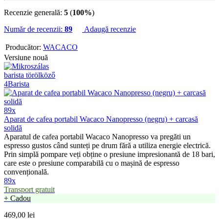
Recenzie generală:
5
(
100%
)
Număr de recenzii:
89
Adaugă recenzie
Producător:
WACACO
Versiune nouă
89x
Aparat de cafea portabil Wacaco Nanopresso (negru) + carcasă
solidă
Aparatul de cafea portabil Wacaco Nanopresso va pregăti un
espresso gustos când sunteți pe drum fără a utiliza energie electrică.
Prin simplă pompare veți obține o presiune impresionantă de 18 bari,
care este o presiune comparabilă cu o mașină de espresso
convențională.
89x
Transport gratuit
+ Cadou
469,00 lei