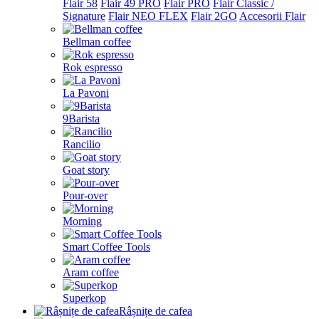
Flair 58
Flair 49 PRO
Flair PRO
Flair Classic /
Signature
Flair NEO FLEX
Flair 2GO
Accesorii Flair
Bellman coffee
Rok espresso
La Pavoni
9Barista
Rancilio
Goat story
Pour-over
Morning
Smart Coffee Tools
Aram coffee
Superkop
Râșnițe de cafea