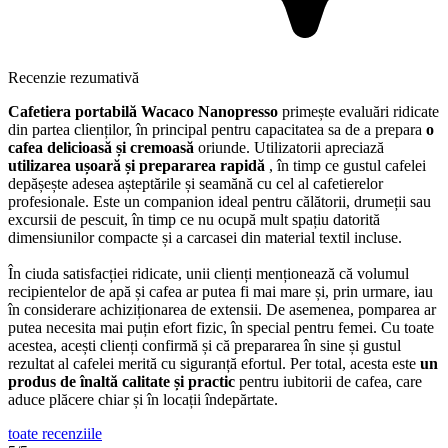
Recenzie rezumativă
Cafetiera portabilă Wacaco Nanopresso
primește evaluări ridicate
din partea clienților, în principal pentru capacitatea sa de a prepara
o
cafea delicioasă și cremoasă
oriunde. Utilizatorii apreciază
utilizarea ușoară și prepararea rapidă
, în timp ce gustul cafelei
depășește adesea așteptările și seamănă cu cel al cafetierelor
profesionale. Este un companion ideal pentru călătorii, drumeții sau
excursii de pescuit, în timp ce nu ocupă mult spațiu datorită
dimensiunilor compacte și a carcasei din material textil incluse.
În ciuda satisfacției ridicate, unii clienți menționează că volumul
recipientelor de apă și cafea ar putea fi mai mare și, prin urmare, iau
în considerare achiziționarea de extensii. De asemenea, pomparea ar
putea necesita mai puțin efort fizic, în special pentru femei. Cu toate
acestea, acești clienți confirmă și că prepararea în sine și gustul
rezultat al cafelei merită cu siguranță efortul. Per total, acesta este
un
produs de înaltă calitate și practic
pentru iubitorii de cafea, care
aduce plăcere chiar și în locații îndepărtate.
toate recenziile