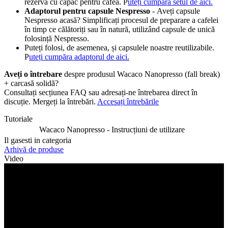
rezervă cu capac pentru cafea. P
uteți cumpăra setul de aici.
Adaptorul pentru capsule Nespresso
- Aveți capsule
Nespresso acasă? Simplificați procesul de preparare a cafelei
în timp ce călătoriți sau în natură, utilizând capsule de unică
folosință Nespresso.
Puteți folosi, de asemenea, și capsulele noastre reutilizabile.
P
uteți cumpăra adaptorul de aici
.
Aveți o întrebare
despre produsul Wacaco Nanopresso (fall break)
+ carcasă solidă?
Consultați secțiunea FAQ sau adresați-ne întrebarea direct în
discuție. Mergeți la întrebări.
Accesați întrebările
Tutoriale
Wacaco Nanopresso - Instrucțiuni de utilizare
Il gasesti in categoria
Arhivă de produse
Video