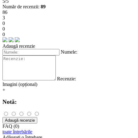
5/5
Număr de recenzii:
89
86
3
0
0
0
Adaugă recenzie
Numele:
Recenzie:
Imagini (opțional)
+
Notă:
Adaugă recenzie
FAQ (0)
toate întrebările
Adăugați o întrebare