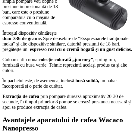
simplă pompare veți obține o
presiune impresionantă de 18
bari, care este o presiune
comparabilă cu o mașină de
espresso convențională.
Întregul dispozitiv cântărește
doar 336 de grame.
Spre deosebire de "Esspresoarele tradiționale
moka" și alte dispozitive similare, datorită presiunii de 18 bari,
pregătește un
espresso real cu o cremă bogată și un gust delicios.
Culoarea din noua
colecție colorată „journey”
, spring run,
furnizată cu husa verde. Tehnic reprezintă același produs ca și alte
culori.
În pachetul este, de asemenea, inclusă
husă solidă
,
un pahar
încorporată și o perie de curățat.
Extracția de cafea
prin pompare durează aproximativ 20-30 de
secunde, în timpul primelor 8 pompe se crează presiunea necesară și
apoi se produce extracția de cafea.
Avantajele aparatului de cafea Wacaco
Nanopresso