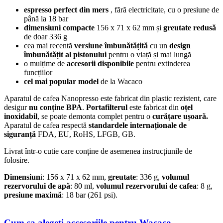
espresso perfect din mers
, fără electricitate, cu o presiune de
până la 18 bar
dimensiuni compacte
156 x 71 x 62 mm și
greutate redusă
de doar 336 g
cea mai recentă
versiune îmbunătățită
cu un
design
îmbunătățit al pistonului
pentru o viață și mai lungă
o mulțime de
accesorii disponibile
pentru extinderea
funcțiilor
cel mai popular model
de la Wacaco
Aparatul de cafea Nanopresso este fabricat din plastic rezistent, care
desigur
nu conține BPA
.
Portafilterul
este fabricat din
oțel
inoxidabil
, se poate demonta complet pentru o
curățare ușoară.
Aparatul de cafea respectă
standardele internaționale de
siguranță
FDA, EU, RoHS, LFGB, GB.
Livrat într-o cutie care conține de asemenea instrucțiunile de
folosire.
Dimensiun
i: 156 x 71 x 62 mm,
greutate
: 336 g,
volumul
rezervorului de apă
: 80 ml,
volumul rezervorului de cafea
: 8 g,
presiune maximă
: 18 bar (261 psi).
Cum sa alegeți accesoriile pentru Wacaco