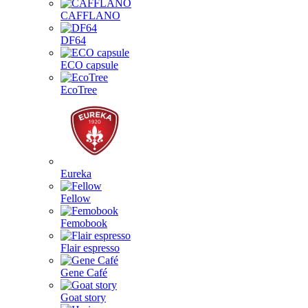
CAFFLANO
DF64
ECO capsule
EcoTree
Eureka
Fellow
Femobook
Flair espresso
Gene Café
Goat story