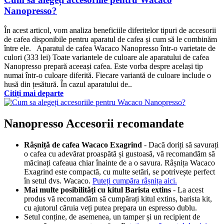
Nanopresso?
În acest articol, vom analiza beneficiile diferitelor tipuri de accesorii
de cafea disponibile pentru aparatul de cafea și cum să le combinăm
între ele. Aparatul de cafea Wacaco Nanopresso într-o varietate de
culori (333 lei) Toate variantele de culoare ale aparatului de cafea
Nanopresso prepară aceeași cafea. Este vorba despre același tip
numai într-o culoare diferită. Fiecare variantă de culoare include o
husă din țesătură. În cazul aparatului de..
Citiți mai departe
Nanopresso Accesorii recomandate
Râșniță de cafea Wacaco Exagrind
- Dacă doriți să savurați
o cafea cu adevărat proaspătă și gustoasă, vă recomandăm să
măcinați cafeaua chiar înainte de a o savura. Râșnița Wacaco
Exagrind este compactă, cu multe setări, se potrivește perfect
în setul dvs. Wacaco.
Puteți cumpăra râșnița aici.
Mai multe posibilități cu kitul Barista extins
- La acest
produs vă recomandăm să cumpărați kitul extins, barista kit,
cu ajutorul căruia veți putea prepara un espresso dublu.
Setul conține, de asemenea, un tamper și un recipient de