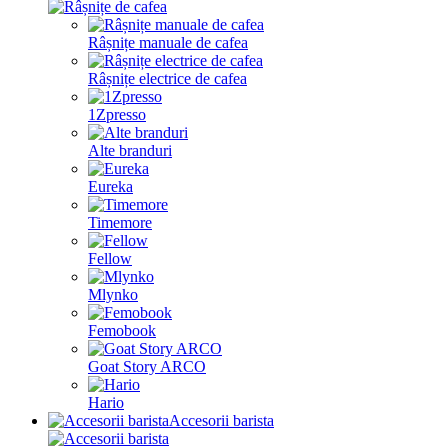
Râșnițe manuale de cafea
Râșnițe electrice de cafea
1Zpresso
Alte branduri
Eureka
Timemore
Fellow
Mlynko
Femobook
Goat Story ARCO
Hario
Accesorii barista