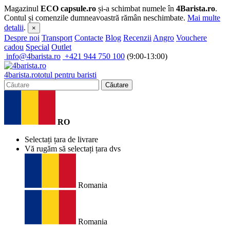
Magazinul
ECO capsule.ro
și-a schimbat numele în
4Barista.ro
.
Contul și comenzile dumneavoastră rămân neschimbate.
Mai multe
detalii
.
×
Despre noi
Transport
Contacte
Blog
Recenzii
Angro
Vouchere
cadou
Special
Outlet
info@4barista.ro
+421 944 750 100
(9:00-13:00)
4
barista
.ro
totul pentru baristi
Căutare
RO
Selectați țara de livrare
Vă rugăm să selectați țara dvs
Romania
Romania