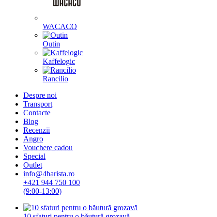
WACACO
Outin
Kaffelogic
Rancilio
Despre noi
Transport
Contacte
Blog
Recenzii
Angro
Vouchere cadou
Special
Outlet
info@4barista.ro
+421 944 750 100
(9:00-13:00)
10 sfaturi pentru o băutură grozavă