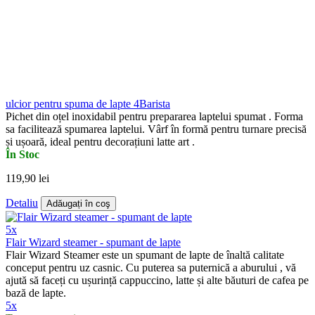
ulcior pentru spuma de lapte 4Barista
Pichet din oțel inoxidabil pentru prepararea laptelui spumat . Forma
sa facilitează spumarea laptelui. Vârf în formă pentru turnare precisă
și ușoară, ideal pentru decorațiuni latte art .
În Stoc
119,90 lei
Detaliu
Adăugați în coş
5x
Flair Wizard steamer - spumant de lapte
Flair Wizard Steamer este un spumant de lapte de înaltă calitate
conceput pentru uz casnic. Cu puterea sa puternică a aburului , vă
ajută să faceți cu ușurință cappuccino, latte și alte băuturi de cafea pe
bază de lapte.
5x