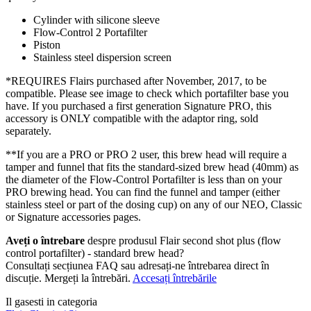
Cylinder with silicone sleeve
Flow-Control 2 Portafilter
Piston
Stainless steel dispersion screen
*REQUIRES Flairs purchased after November, 2017, to be
compatible. Please see image to check which portafilter base you
have. If you purchased a first generation Signature PRO, this
accessory is ONLY compatible with the adaptor ring, sold
separately.
**If you are a PRO or PRO 2 user, this brew head will require a
tamper and funnel that fits the standard-sized brew head (40mm) as
the diameter of the Flow-Control Portafilter is less than on your
PRO brewing head. You can find the funnel and tamper (either
stainless steel or part of the dosing cup) on any of our NEO, Classic
or Signature accessories pages.
Aveți o întrebare
despre produsul Flair second shot plus (flow
control portafilter) - standard brew head?
Consultați secțiunea FAQ sau adresați-ne întrebarea direct în
discuție. Mergeți la întrebări.
Accesați întrebările
Il gasesti in categoria