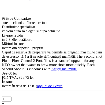
98% pe Compari.ro
sute de clienți au încredere în noi
Distribuitor specializat
vă vom ajuta să alegeți și dupa achiziție
Livrare rapidă
în 2-3 zile lucrătoare
Mărfuri în stoc
livrăm din depozitul propriu
Capul de rezervă de preparare vă permite să pregătiți mai multe căni
de espresso fără a fi nevoie să îl curățați mai întâi. The Second Shot
Plus – Flow-Control 2 Portafilter, is a standard upgrade for any
NEO owner that wants to brew more shots more quickly. Each
Second Shot Plus kit comes with:
Afișați mai multe
399,00 lei
Fără TVA: 329,75 lei
În stoc
livrare în data de 12.8.
(
opțiuni de livrare
)
-
+