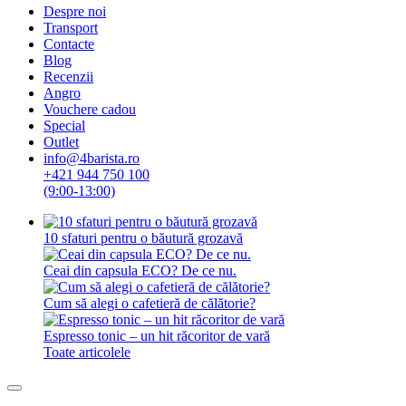
Despre noi
Transport
Contacte
Blog
Recenzii
Angro
Vouchere cadou
Special
Outlet
info@4barista.ro
+421 944 750 100
(9:00-13:00)
10 sfaturi pentru o băutură grozavă
Ceai din capsula ECO? De ce nu.
Cum să alegi o cafetieră de călătorie?
Espresso tonic – un hit răcoritor de vară
Toate articolele