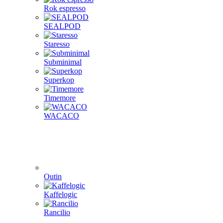
Rok espresso
SEALPOD
Staresso
Subminimal
Superkop
Timemore
WACACO
Outin
Kaffelogic
Rancilio