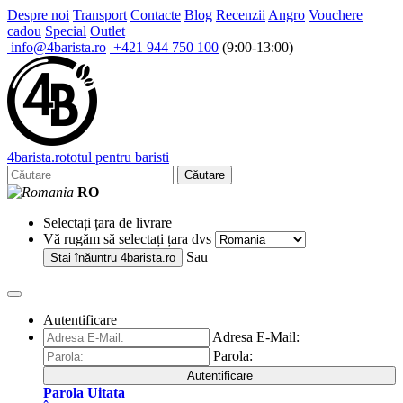
Despre noi
Transport
Contacte
Blog
Recenzii
Angro
Vouchere
cadou
Special
Outlet
info@4barista.ro
+421 944 750 100
(9:00-13:00)
4
barista
.ro
totul pentru baristi
Căutare
RO
Selectați țara de livrare
Vă rugăm să selectați țara dvs
Sau
Stai înăuntru
4barista.ro
Autentificare
Adresa E-Mail:
Parola:
Autentificare
Parola Uitata