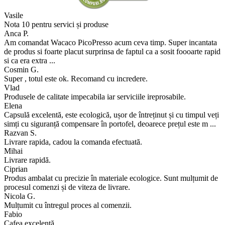
Vasile
Nota 10 pentru servici și produse
Anca P.
Am comandat Wacaco PicoPresso acum ceva timp. Super incantata
de produs si foarte placut surprinsa de faptul ca a sosit foooarte rapid
si ca era extra ...
Cosmin G.
Super , totul este ok. Recomand cu incredere.
Vlad
Produsele de calitate impecabila iar serviciile ireprosabile.
Elena
Capsulă excelentă, este ecologică, ușor de întreținut și cu timpul veți
simți cu siguranță compensare în portofel, deoarece prețul este m ...
Razvan S.
Livrare rapida, cadou la comanda efectuată.
Mihai
Livrare rapidă.
Ciprian
Produs ambalat cu precizie în materiale ecologice. Sunt mulțumit de
procesul comenzi și de viteza de livrare.
Nicola G.
Mulțumit cu întregul proces al comenzii.
Fabio
Cafea excelentă