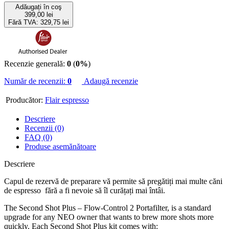
Adăugați în coş
399,00 lei
Fără TVA: 329,75 lei
Recenzie generală:
0
(
0%
)
Număr de recenzii:
0
Adaugă recenzie
Producător:
Flair espresso
Descriere
Recenzii (0)
FAQ (0)
Produse asemănătoare
Descriere
Capul de rezervă de preparare vă permite să pregătiți mai multe căni
de espresso fără a fi nevoie să îl curățați mai întâi.
The Second Shot Plus – Flow-Control 2 Portafilter, is a standard
upgrade for any NEO owner that wants to brew more shots more
quickly. Each Second Shot Plus kit comes with: