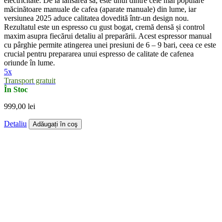
electricitate. De la lansarea sa, este unul dintre cele mai populare
măcinătoare manuale de cafea (aparate manuale) din lume, iar
versiunea 2025 aduce calitatea dovedită într-un design nou.
Rezultatul este un espresso cu gust bogat, cremă densă și control
maxim asupra fiecărui detaliu al preparării. Acest espressor manual
cu pârghie permite atingerea unei presiuni de 6 – 9 bari, ceea ce este
crucial pentru prepararea unui espresso de calitate de cafenea
oriunde în lume.
5x
Transport gratuit
În Stoc
999,00 lei
Detaliu
Adăugați în coş