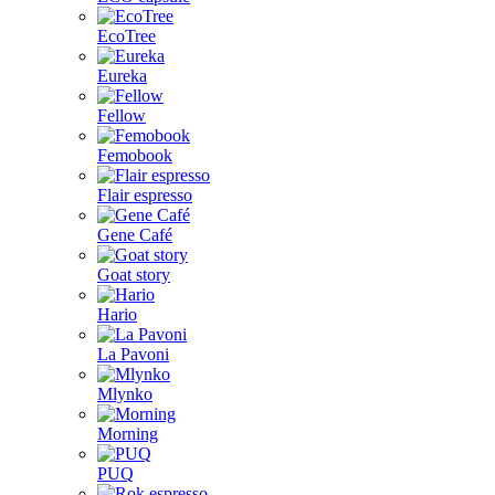
EcoTree
Eureka
Fellow
Femobook
Flair espresso
Gene Café
Goat story
Hario
La Pavoni
Mlynko
Morning
PUQ